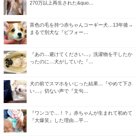
270万以上再生された&quo…
茶色の毛を持つ赤ちゃんコーギー犬…13年後→
まるで別犬な『ビフォー…
『あの…避けてください…』洗濯物を干したか
ったのに…犬がしていた『…
犬の前でスマホをいじった結果…『やめて下さ
い…』切ない声で『文句…
『ワンコで…！？』赤ちゃんが生まれて初めて
『大爆笑』した理由…平…