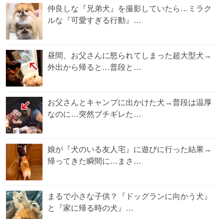
仲良しな『兄弟犬』を撮影していたら…ミラク
ルな『可愛すぎる行動』…
昼間、お父さんに怒られてしまった超大型犬→
外出から帰ると…普段と…
お父さんとキャンプに出かけた犬→普段は温厚
なのに…突然ブチギレた…
娘が『犬のいる友人宅』に遊びに行った結果→
帰ってきた瞬間に…まさ…
まるで小さな子供？『ドッグランに向かう犬』
と『家に帰る時の犬』…