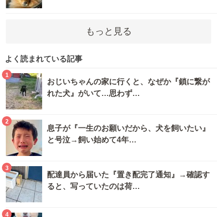
もっと見る
よく読まれている記事
1
おじいちゃんの家に行くと、なぜか『鎖に繋が
れた犬』がいて…思わず…
2
息子が『一生のお願いだから、犬を飼いたい』
と号泣→飼い始めて4年…
3
配達員から届いた『置き配完了通知』→確認す
ると、写っていたのは荷…
4