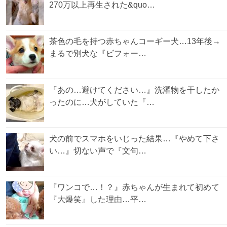
270万以上再生された&quo…
茶色の毛を持つ赤ちゃんコーギー犬…13年後→
まるで別犬な『ビフォー…
『あの…避けてください…』洗濯物を干したか
ったのに…犬がしていた『…
犬の前でスマホをいじった結果…『やめて下さ
い…』切ない声で『文句…
『ワンコで…！？』赤ちゃんが生まれて初めて
『大爆笑』した理由…平…