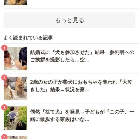
もっと見る
よく読まれている記事
1
結婚式に『犬も参加させた』結果→参列者への
ご挨拶を撮影したら…空…
2
2歳の女の子が柴犬におもちゃを奪われ『大泣
きした』結果→状況を察…
3
偶然『捨て犬』を発見→子どもが『この子、一
緒に散歩する家族はいな…
4