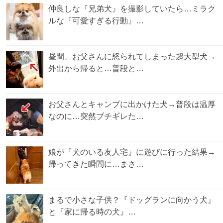
仲良しな『兄弟犬』を撮影していたら…ミラク
ルな『可愛すぎる行動』…
昼間、お父さんに怒られてしまった超大型犬→
外出から帰ると…普段と…
お父さんとキャンプに出かけた犬→普段は温厚
なのに…突然ブチギレた…
娘が『犬のいる友人宅』に遊びに行った結果→
帰ってきた瞬間に…まさ…
まるで小さな子供？『ドッグランに向かう犬』
と『家に帰る時の犬』…