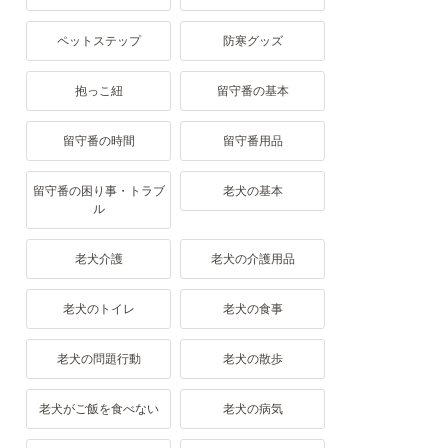
ペットステップ
防寒グッズ
抱っこ紐
留守番の基本
留守番の時間
留守番用品
留守番の困り事・トラブ
老犬の基本
ル
老犬介護
老犬の介護用品
老犬のトイレ
老犬の食事
老犬の問題行動
老犬の散歩
老犬がご飯を食べない
老犬の病気