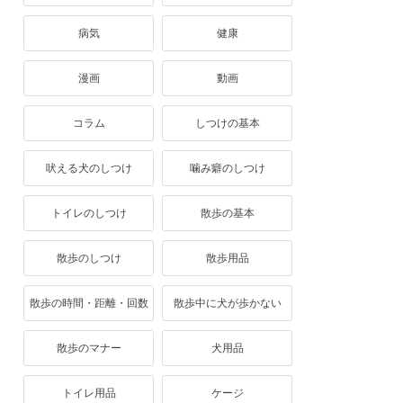
病気
健康
漫画
動画
コラム
しつけの基本
吠える犬のしつけ
噛み癖のしつけ
トイレのしつけ
散歩の基本
散歩のしつけ
散歩用品
散歩の時間・距離・回数
散歩中に犬が歩かない
散歩のマナー
犬用品
トイレ用品
ケージ