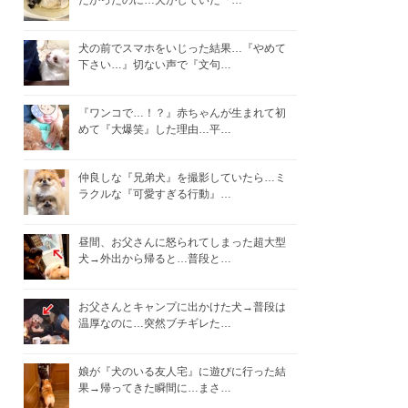
たかったのに…犬がしていた『…
犬の前でスマホをいじった結果…『やめて
下さい…』切ない声で『文句…
『ワンコで…！？』赤ちゃんが生まれて初
めて『大爆笑』した理由…平…
仲良しな『兄弟犬』を撮影していたら…ミ
ラクルな『可愛すぎる行動』…
昼間、お父さんに怒られてしまった超大型
犬→外出から帰ると…普段と…
お父さんとキャンプに出かけた犬→普段は
温厚なのに…突然ブチギレた…
娘が『犬のいる友人宅』に遊びに行った結
果→帰ってきた瞬間に…まさ…