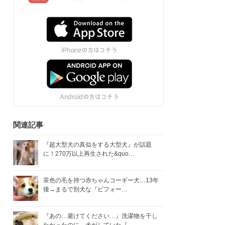
関連記事
『超大型犬の真似をする大型犬』が話題
に！270万以上再生された&quo…
茶色の毛を持つ赤ちゃんコーギー犬…13年
後→まるで別犬な『ビフォー…
『あの…避けてください…』洗濯物を干し