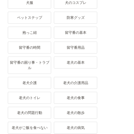
犬服
犬のコスプレ
ペットステップ
防寒グッズ
抱っこ紐
留守番の基本
留守番の時間
留守番用品
留守番の困り事・トラブ
老犬の基本
ル
老犬介護
老犬の介護用品
老犬のトイレ
老犬の食事
老犬の問題行動
老犬の散歩
老犬がご飯を食べない
老犬の病気