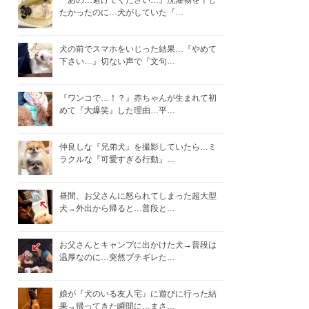
『あの…避けてください…』洗濯物を干し
たかったのに…犬がしていた『…
犬の前でスマホをいじった結果…『やめて
下さい…』切ない声で『文句…
『ワンコで…！？』赤ちゃんが生まれて初
めて『大爆笑』した理由…平…
仲良しな『兄弟犬』を撮影していたら…ミ
ラクルな『可愛すぎる行動』…
昼間、お父さんに怒られてしまった超大型
犬→外出から帰ると…普段と…
お父さんとキャンプに出かけた犬→普段は
温厚なのに…突然ブチギレた…
娘が『犬のいる友人宅』に遊びに行った結
果→帰ってきた瞬間に…まさ…