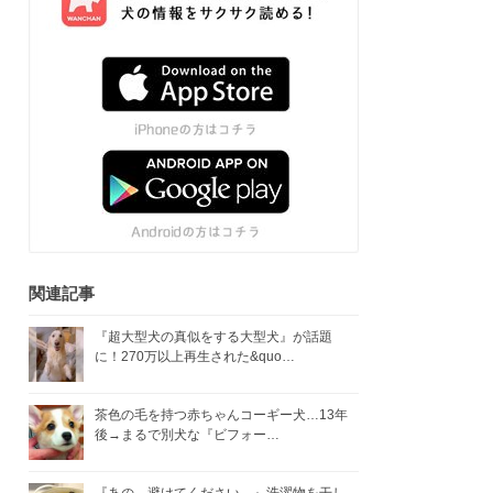
関連記事
『超大型犬の真似をする大型犬』が話題
に！270万以上再生された&quo…
茶色の毛を持つ赤ちゃんコーギー犬…13年
後→まるで別犬な『ビフォー…