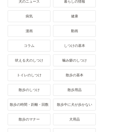
犬のニュース
暮らしの情報
病気
健康
漫画
動画
コラム
しつけの基本
吠える犬のしつけ
噛み癖のしつけ
トイレのしつけ
散歩の基本
散歩のしつけ
散歩用品
散歩の時間・距離・回数
散歩中に犬が歩かない
散歩のマナー
犬用品