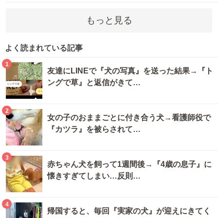
もっと見る
よく読まれている記事
1
友達にLINEで『犬の写真』を送った結果→『ト
ングで草』と返信がきて…
2
女の子のおままごとに付き合う犬→看護師役で
『カツラ』を被らされて…
3
赤ちゃん犬を飼って1週間後→『4歳の息子』に
懐きすぎてしまい…反則…
4
帰国すると、毎回『実家の犬』が迎えにきてく