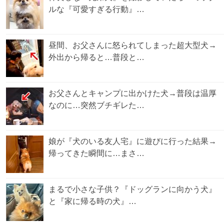
ルな『可愛すぎる行動』…
昼間、お父さんに怒られてしまった超大型犬→
外出から帰ると…普段と…
お父さんとキャンプに出かけた犬→普段は温厚
なのに…突然ブチギレた…
娘が『犬のいる友人宅』に遊びに行った結果→
帰ってきた瞬間に…まさ…
まるで小さな子供？『ドッグランに向かう犬』
と『家に帰る時の犬』…