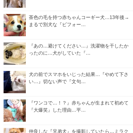
茶色の毛を持つ赤ちゃんコーギー犬…13年後→
まるで別犬な『ビフォー…
『あの…避けてください…』洗濯物を干したか
ったのに…犬がしていた『…
犬の前でスマホをいじった結果…『やめて下さ
い…』切ない声で『文句…
『ワンコで…！？』赤ちゃんが生まれて初めて
『大爆笑』した理由…平…
仲良しな『兄弟犬』を撮影していたら…ミラク