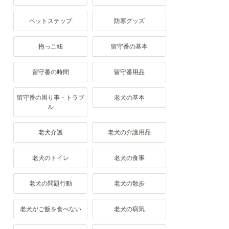
ペットステップ
防寒グッズ
抱っこ紐
留守番の基本
留守番の時間
留守番用品
留守番の困り事・トラブ
老犬の基本
ル
老犬介護
老犬の介護用品
老犬のトイレ
老犬の食事
老犬の問題行動
老犬の散歩
老犬がご飯を食べない
老犬の病気