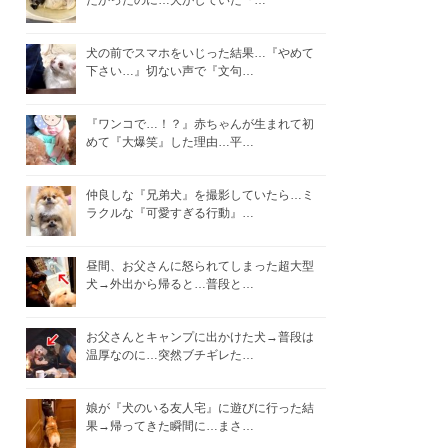
たかったのに…犬がしていた『…
犬の前でスマホをいじった結果…『やめて
下さい…』切ない声で『文句…
『ワンコで…！？』赤ちゃんが生まれて初
めて『大爆笑』した理由…平…
仲良しな『兄弟犬』を撮影していたら…ミ
ラクルな『可愛すぎる行動』…
昼間、お父さんに怒られてしまった超大型
犬→外出から帰ると…普段と…
お父さんとキャンプに出かけた犬→普段は
温厚なのに…突然ブチギレた…
娘が『犬のいる友人宅』に遊びに行った結
果→帰ってきた瞬間に…まさ…