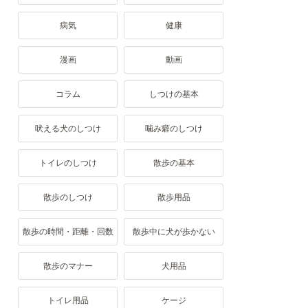
病気
健康
漫画
動画
コラム
しつけの基本
吠える犬のしつけ
噛み癖のしつけ
トイレのしつけ
散歩の基本
散歩のしつけ
散歩用品
散歩の時間・距離・回数
散歩中に犬が歩かない
散歩のマナー
犬用品
トイレ用品
ケージ