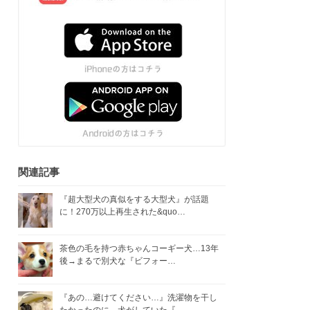
関連記事
『超大型犬の真似をする大型犬』が話題
に！270万以上再生された&quo…
茶色の毛を持つ赤ちゃんコーギー犬…13年
後→まるで別犬な『ビフォー…
『あの…避けてください…』洗濯物を干し