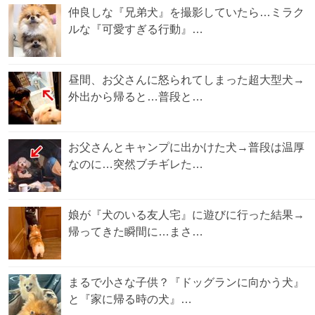
仲良しな『兄弟犬』を撮影していたら…ミラク
ルな『可愛すぎる行動』…
昼間、お父さんに怒られてしまった超大型犬→
外出から帰ると…普段と…
お父さんとキャンプに出かけた犬→普段は温厚
なのに…突然ブチギレた…
娘が『犬のいる友人宅』に遊びに行った結果→
帰ってきた瞬間に…まさ…
まるで小さな子供？『ドッグランに向かう犬』
と『家に帰る時の犬』…