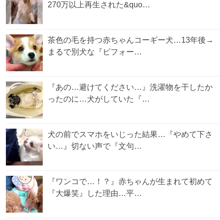
270万以上再生された&quo…
茶色の毛を持つ赤ちゃんコーギー犬…13年後→
まるで別犬な『ビフォー…
『あの…避けてください…』洗濯物を干したか
ったのに…犬がしていた『…
犬の前でスマホをいじった結果…『やめて下さ
い…』切ない声で『文句…
『ワンコで…！？』赤ちゃんが生まれて初めて
『大爆笑』した理由…平…