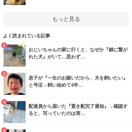
もっと見る
よく読まれている記事
1
おじいちゃんの家に行くと、なぜか『鎖に繋が
れた犬』がいて…思わず…
2
息子が『一生のお願いだから、犬を飼いたい』
と号泣→飼い始めて4年…
3
配達員から届いた『置き配完了通知』→確認す
ると、写っていたのは荷…
4