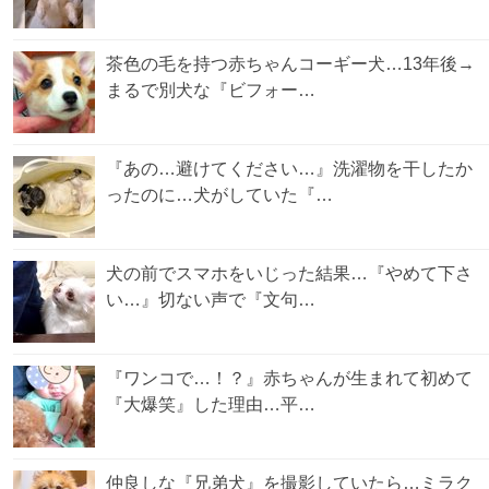
茶色の毛を持つ赤ちゃんコーギー犬…13年後→
まるで別犬な『ビフォー…
『あの…避けてください…』洗濯物を干したか
ったのに…犬がしていた『…
犬の前でスマホをいじった結果…『やめて下さ
い…』切ない声で『文句…
『ワンコで…！？』赤ちゃんが生まれて初めて
『大爆笑』した理由…平…
仲良しな『兄弟犬』を撮影していたら…ミラク