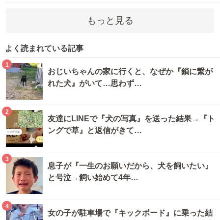
もっと見る
よく読まれている記事
1
おじいちゃんの家に行くと、なぜか『鎖に繋が
れた犬』がいて…思わず…
2
友達にLINEで『犬の写真』を送った結果→『ト
ングで草』と返信がきて…
3
息子が『一生のお願いだから、犬を飼いたい』
と号泣→飼い始めて4年…
4
女の子が駐車場で『キックボード』に乗った結