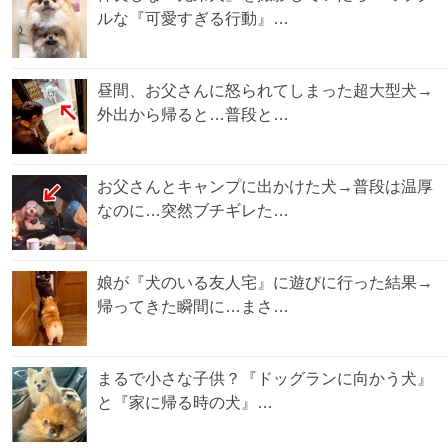
ルな『可愛すぎる行動』…
昼間、お父さんに怒られてしまった超大型犬→
外出から帰ると…普段と…
お父さんとキャンプに出かけた犬→普段は温厚
なのに…突然ブチギレた…
娘が『犬のいる友人宅』に遊びに行った結果→
帰ってきた瞬間に…まさ…
まるで小さな子供？『ドッグランに向かう犬』
と『家に帰る時の犬』…