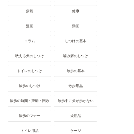
病気
健康
漫画
動画
コラム
しつけの基本
吠える犬のしつけ
噛み癖のしつけ
トイレのしつけ
散歩の基本
散歩のしつけ
散歩用品
散歩の時間・距離・回数
散歩中に犬が歩かない
散歩のマナー
犬用品
トイレ用品
ケージ