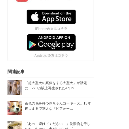
関連記事
『超大型犬の真似をする大型犬』が話題
に！270万以上再生された&quo…
茶色の毛を持つ赤ちゃんコーギー犬…13年
後→まるで別犬な『ビフォー…
『あの…避けてください…』洗濯物を干し