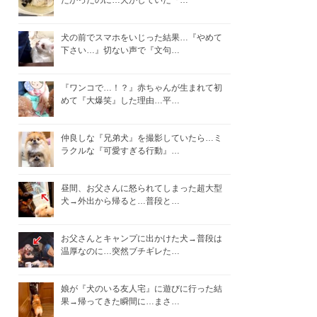
たかったのに…犬がしていた『…
犬の前でスマホをいじった結果…『やめて
下さい…』切ない声で『文句…
『ワンコで…！？』赤ちゃんが生まれて初
めて『大爆笑』した理由…平…
仲良しな『兄弟犬』を撮影していたら…ミ
ラクルな『可愛すぎる行動』…
昼間、お父さんに怒られてしまった超大型
犬→外出から帰ると…普段と…
お父さんとキャンプに出かけた犬→普段は
温厚なのに…突然ブチギレた…
娘が『犬のいる友人宅』に遊びに行った結
果→帰ってきた瞬間に…まさ…