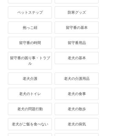
ペットステップ
防寒グッズ
抱っこ紐
留守番の基本
留守番の時間
留守番用品
留守番の困り事・トラブ
老犬の基本
ル
老犬介護
老犬の介護用品
老犬のトイレ
老犬の食事
老犬の問題行動
老犬の散歩
老犬がご飯を食べない
老犬の病気