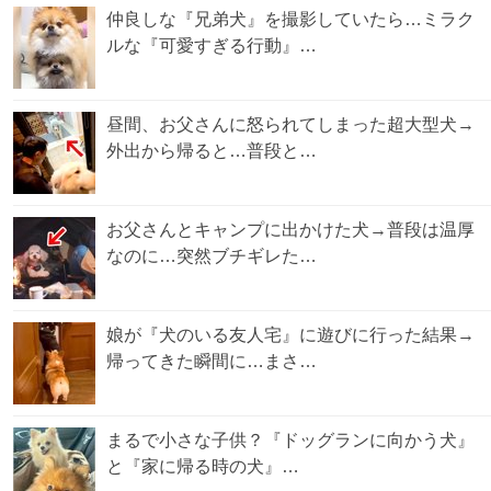
仲良しな『兄弟犬』を撮影していたら…ミラク
ルな『可愛すぎる行動』…
昼間、お父さんに怒られてしまった超大型犬→
外出から帰ると…普段と…
お父さんとキャンプに出かけた犬→普段は温厚
なのに…突然ブチギレた…
娘が『犬のいる友人宅』に遊びに行った結果→
帰ってきた瞬間に…まさ…
まるで小さな子供？『ドッグランに向かう犬』
と『家に帰る時の犬』…