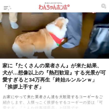
家に『たくさんの業者さん』が来た結果、
犬が…想像以上の『熱烈歓迎』する光景が可
愛すぎると34万再生「終始ルンルンｗ」
「挨拶上手すぎ」
お家にやって来た業者さん達を大歓迎するコーギーをご
紹介します。人懐っこく挨拶をするコーギーの姿は「可
愛すぎ」「こんな仕事場最高」と話題です。