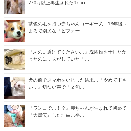
270万以上再生された&quo…
茶色の毛を持つ赤ちゃんコーギー犬…13年後→
まるで別犬な『ビフォー…
『あの…避けてください…』洗濯物を干したか
ったのに…犬がしていた『…
犬の前でスマホをいじった結果…『やめて下さ
い…』切ない声で『文句…
『ワンコで…！？』赤ちゃんが生まれて初めて
『大爆笑』した理由…平…