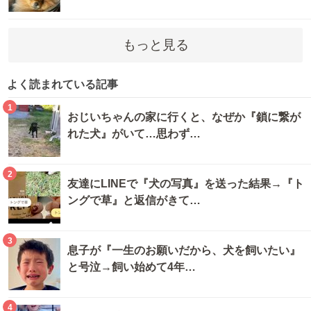
もっと見る
よく読まれている記事
1
おじいちゃんの家に行くと、なぜか『鎖に繋が
れた犬』がいて…思わず…
2
友達にLINEで『犬の写真』を送った結果→『ト
ングで草』と返信がきて…
3
息子が『一生のお願いだから、犬を飼いたい』
と号泣→飼い始めて4年…
4