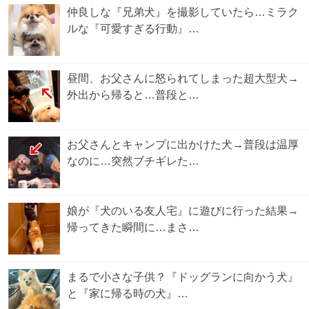
仲良しな『兄弟犬』を撮影していたら…ミラク
ルな『可愛すぎる行動』…
昼間、お父さんに怒られてしまった超大型犬→
外出から帰ると…普段と…
お父さんとキャンプに出かけた犬→普段は温厚
なのに…突然ブチギレた…
娘が『犬のいる友人宅』に遊びに行った結果→
帰ってきた瞬間に…まさ…
まるで小さな子供？『ドッグランに向かう犬』
と『家に帰る時の犬』…