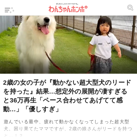
2歳の女の子が『動かない超大型犬のリード
を持った』結果…想定外の展開が凄すぎる
と36万再生「ペース合わせてあげてて感
動…」「優しすぎ」
遊んでいる最中、疲れて動かなくなってしまった超大型
犬。困り果てたママですが、2歳の娘さんがリードを持つ
と…！？