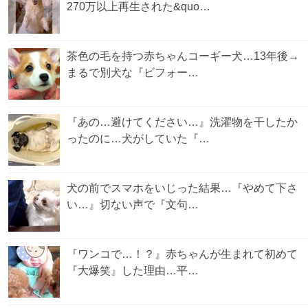
270万以上再生された&quo…
茶色の毛を持つ赤ちゃんコーギー犬…13年後→
まるで別犬な『ビフォー…
『あの…避けてください…』洗濯物を干したか
ったのに…犬がしていた『…
犬の前でスマホをいじった結果…『やめて下さ
い…』切ない声で『文句…
『ワンコで…！？』赤ちゃんが生まれて初めて
『大爆笑』した理由…平…