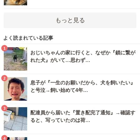
もっと見る
よく読まれている記事
1
おじいちゃんの家に行くと、なぜか『鎖に繋が
れた犬』がいて…思わず…
2
息子が『一生のお願いだから、犬を飼いたい』
と号泣→飼い始めて4年…
3
配達員から届いた『置き配完了通知』→確認す
ると、写っていたのは荷…
4