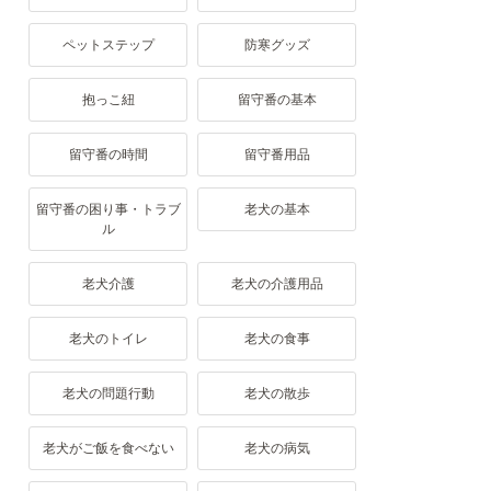
ペットステップ
防寒グッズ
抱っこ紐
留守番の基本
留守番の時間
留守番用品
留守番の困り事・トラブ
老犬の基本
ル
老犬介護
老犬の介護用品
老犬のトイレ
老犬の食事
老犬の問題行動
老犬の散歩
老犬がご飯を食べない
老犬の病気