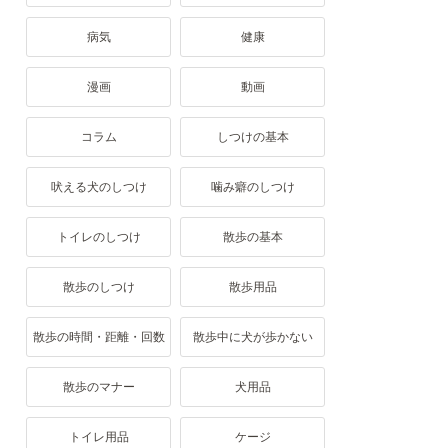
病気
健康
漫画
動画
コラム
しつけの基本
吠える犬のしつけ
噛み癖のしつけ
トイレのしつけ
散歩の基本
散歩のしつけ
散歩用品
散歩の時間・距離・回数
散歩中に犬が歩かない
散歩のマナー
犬用品
トイレ用品
ケージ