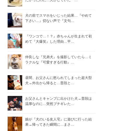
たかったのに…犬がしていた『…
犬の前でスマホをいじった結果…『やめて
下さい…』切ない声で『文句…
『ワンコで…！？』赤ちゃんが生まれて初
めて『大爆笑』した理由…平…
仲良しな『兄弟犬』を撮影していたら…ミ
ラクルな『可愛すぎる行動』…
昼間、お父さんに怒られてしまった超大型
犬→外出から帰ると…普段と…
お父さんとキャンプに出かけた犬→普段は
温厚なのに…突然ブチギレた…
娘が『犬のいる友人宅』に遊びに行った結
果→帰ってきた瞬間に…まさ…