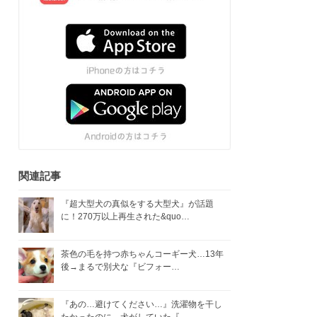
関連記事
『超大型犬の真似をする大型犬』が話題
に！270万以上再生された&quo…
茶色の毛を持つ赤ちゃんコーギー犬…13年
後→まるで別犬な『ビフォー…
『あの…避けてください…』洗濯物を干し