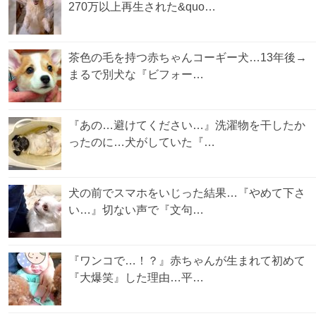
270万以上再生された&quo…
茶色の毛を持つ赤ちゃんコーギー犬…13年後→
まるで別犬な『ビフォー…
『あの…避けてください…』洗濯物を干したか
ったのに…犬がしていた『…
犬の前でスマホをいじった結果…『やめて下さ
い…』切ない声で『文句…
『ワンコで…！？』赤ちゃんが生まれて初めて
『大爆笑』した理由…平…