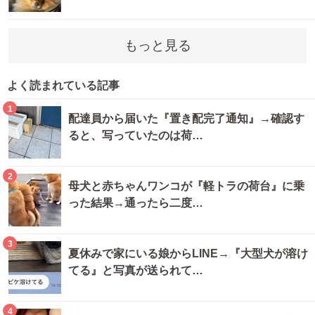
もっと見る
よく読まれている記事
1
配達員から届いた『置き配完了通知』→確認す
ると、写っていたのは荷…
2
母犬と赤ちゃんワンコが『軽トラの荷台』に乗
った結果→通ったら二度…
3
夏休みで家にいる娘からLINE→『大型犬が溶け
てる』と写真が送られて…
4