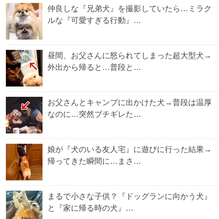
仲良しな『兄弟犬』を撮影していたら…ミラク
ルな『可愛すぎる行動』…
昼間、お父さんに怒られてしまった超大型犬→
外出から帰ると…普段と…
お父さんとキャンプに出かけた犬→普段は温厚
なのに…突然ブチギレた…
娘が『犬のいる友人宅』に遊びに行った結果→
帰ってきた瞬間に…まさ…
まるで小さな子供？『ドッグランに向かう犬』
と『家に帰る時の犬』…