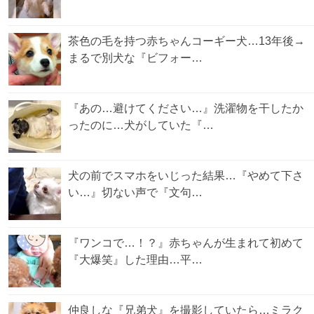
茶色の毛を持つ赤ちゃんコーギー犬…13年後→
まるで別犬な『ビフォー…
『あの…避けてください…』洗濯物を干したか
ったのに…犬がしていた『…
犬の前でスマホをいじった結果…『やめて下さ
い…』切ない声で『文句…
『ワンコで…！？』赤ちゃんが生まれて初めて
『大爆笑』した理由…平…
仲良しな『兄弟犬』を撮影していたら…ミラク