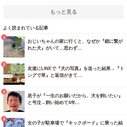
もっと見る
よく読まれている記事
1
おじいちゃんの家に行くと、なぜか『鎖に繋が
れた犬』がいて…思わず…
2
友達にLINEで『犬の写真』を送った結果→『ト
ングで草』と返信がきて…
3
息子が『一生のお願いだから、犬を飼いたい』
と号泣→飼い始めて4年…
4
女の子が駐車場で『キックボード』に乗った結