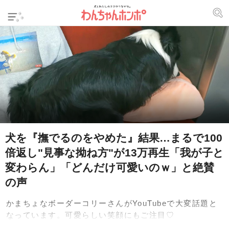
犬を『撫でるのをやめた』結果…まるで100
倍返し"見事な拗ね方"が13万再生「我が子と
変わらん」「どんだけ可愛いのｗ」と絶賛
の声
かまちょなボーダーコリーさんがYouTubeで大変話題と
なっています。可愛らしい笑顔にもご注目♡