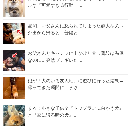
ルな『可愛すぎる行動』…
昼間、お父さんに怒られてしまった超大型犬→
外出から帰ると…普段と…
お父さんとキャンプに出かけた犬→普段は温厚
なのに…突然ブチギレた…
娘が『犬のいる友人宅』に遊びに行った結果→
帰ってきた瞬間に…まさ…
まるで小さな子供？『ドッグランに向かう犬』
と『家に帰る時の犬』…