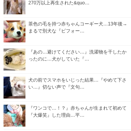
270万以上再生された&quo…
茶色の毛を持つ赤ちゃんコーギー犬…13年後→
まるで別犬な『ビフォー…
『あの…避けてください…』洗濯物を干したか
ったのに…犬がしていた『…
犬の前でスマホをいじった結果…『やめて下さ
い…』切ない声で『文句…
『ワンコで…！？』赤ちゃんが生まれて初めて
『大爆笑』した理由…平…