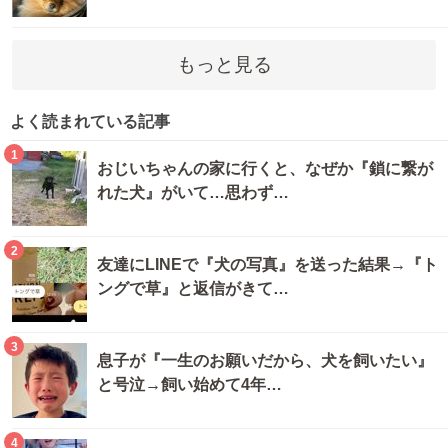
もっと見る
よく読まれている記事
1
おじいちゃんの家に行くと、なぜか『鎖に繋が
れた犬』がいて…思わず…
2
友達にLINEで『犬の写真』を送った結果→『ト
ングで草』と返信がきて…
3
息子が『一生のお願いだから、犬を飼いたい』
と号泣→飼い始めて4年…
4