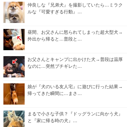
仲良しな『兄弟犬』を撮影していたら…ミラク
ルな『可愛すぎる行動』…
昼間、お父さんに怒られてしまった超大型犬→
外出から帰ると…普段と…
お父さんとキャンプに出かけた犬→普段は温厚
なのに…突然ブチギレた…
娘が『犬のいる友人宅』に遊びに行った結果→
帰ってきた瞬間に…まさ…
まるで小さな子供？『ドッグランに向かう犬』
と『家に帰る時の犬』…