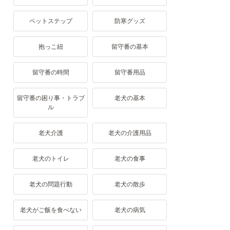
ペットステップ
防寒グッズ
抱っこ紐
留守番の基本
留守番の時間
留守番用品
留守番の困り事・トラブ
老犬の基本
ル
老犬介護
老犬の介護用品
老犬のトイレ
老犬の食事
老犬の問題行動
老犬の散歩
老犬がご飯を食べない
老犬の病気