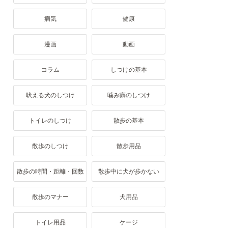
病気
健康
漫画
動画
コラム
しつけの基本
吠える犬のしつけ
噛み癖のしつけ
トイレのしつけ
散歩の基本
散歩のしつけ
散歩用品
散歩の時間・距離・回数
散歩中に犬が歩かない
散歩のマナー
犬用品
トイレ用品
ケージ