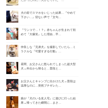
たかったのに…犬がしていた『…
犬の前でスマホをいじった結果…『やめて
下さい…』切ない声で『文句…
『ワンコで…！？』赤ちゃんが生まれて初
めて『大爆笑』した理由…平…
仲良しな『兄弟犬』を撮影していたら…ミ
ラクルな『可愛すぎる行動』…
昼間、お父さんに怒られてしまった超大型
犬→外出から帰ると…普段と…
お父さんとキャンプに出かけた犬→普段は
温厚なのに…突然ブチギレた…
娘が『犬のいる友人宅』に遊びに行った結
果→帰ってきた瞬間に…まさ…