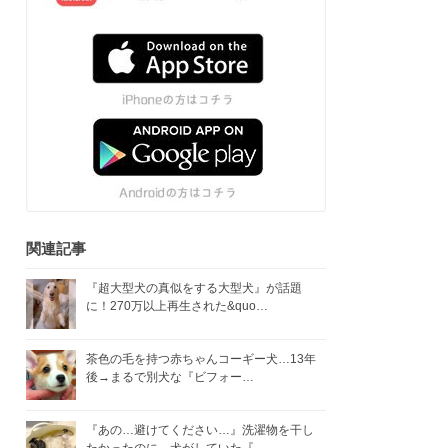
関連記事
『超大型犬の真似をする大型犬』が話題
に！270万以上再生された&quo…
茶色の毛を持つ赤ちゃんコーギー犬…13年
後→まるで別犬な『ビフォー…
『あの…避けてください…』洗濯物を干し