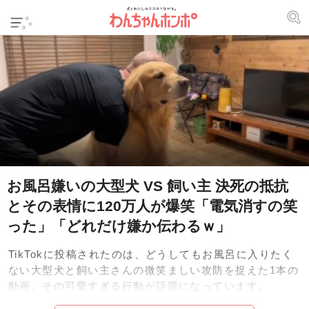
お風呂嫌いの大型犬 VS 飼い主 決死の抵抗
とその表情に120万人が爆笑「電気消すの笑
った」「どれだけ嫌か伝わるｗ」
TikTokに投稿されたのは、どうしてもお風呂に入りたく
ない大型犬と飼い主さんの微笑ましい攻防を捉えた1本の
動画。その可愛すぎる行動が話題になっています。