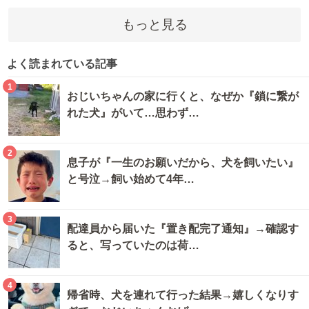
もっと見る
よく読まれている記事
1
おじいちゃんの家に行くと、なぜか『鎖に繋が
れた犬』がいて…思わず…
2
息子が『一生のお願いだから、犬を飼いたい』
と号泣→飼い始めて4年…
3
配達員から届いた『置き配完了通知』→確認す
ると、写っていたのは荷…
4
帰省時、犬を連れて行った結果→嬉しくなりす