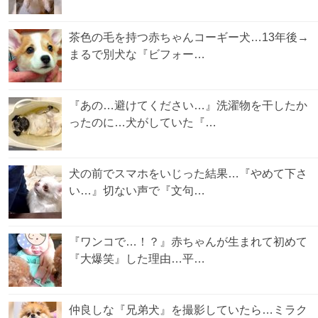
茶色の毛を持つ赤ちゃんコーギー犬…13年後→
まるで別犬な『ビフォー…
『あの…避けてください…』洗濯物を干したか
ったのに…犬がしていた『…
犬の前でスマホをいじった結果…『やめて下さ
い…』切ない声で『文句…
『ワンコで…！？』赤ちゃんが生まれて初めて
『大爆笑』した理由…平…
仲良しな『兄弟犬』を撮影していたら…ミラク