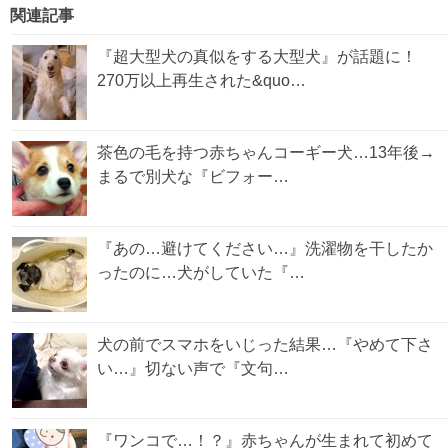
関連記事
『超大型犬の真似をする大型犬』が話題に！
270万以上再生された&quo…
茶色の毛を持つ赤ちゃんコーギー犬…13年後→
まるで別犬な『ビフォー…
『あの…避けてください…』洗濯物を干したか
ったのに…犬がしていた『…
犬の前でスマホをいじった結果…『やめて下さ
い…』切ない声で『文句…
『ワンコで…！？』赤ちゃんが生まれて初めて