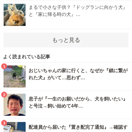
まるで小さな子供？『ドッグランに向かう犬』
と『家に帰る時の犬』…
もっと見る
よく読まれている記事
1
おじいちゃんの家に行くと、なぜか『鎖に繋が
れた犬』がいて…思わず…
2
息子が『一生のお願いだから、犬を飼いたい』
と号泣→飼い始めて4年…
3
配達員から届いた『置き配完了通知』→確認す