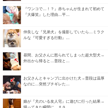
『ワンコで…！？』赤ちゃんが生まれて初めて
『大爆笑』した理由…平…
仲良しな『兄弟犬』を撮影していたら…ミラク
ルな『可愛すぎる行動』…
昼間、お父さんに怒られてしまった超大型犬→
外出から帰ると…普段と…
お父さんとキャンプに出かけた犬→普段は温厚
なのに…突然ブチギレた…
娘が『犬のいる友人宅』に遊びに行った結果→
帰ってきた瞬間に…まさ…