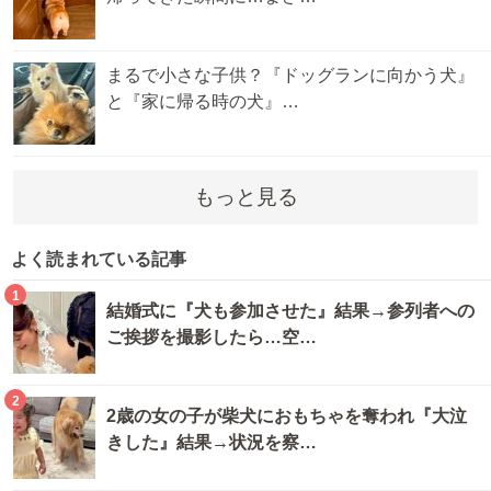
まるで小さな子供？『ドッグランに向かう犬』
と『家に帰る時の犬』…
もっと見る
よく読まれている記事
1
結婚式に『犬も参加させた』結果→参列者への
ご挨拶を撮影したら…空…
2
2歳の女の子が柴犬におもちゃを奪われ『大泣
きした』結果→状況を察…