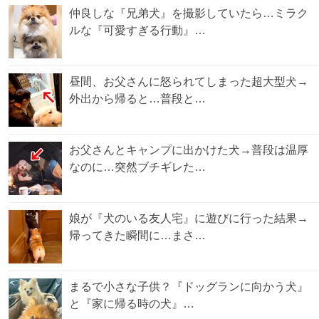
仲良しな『兄弟犬』を撮影していたら…ミラク
ルな『可愛すぎる行動』…
昼間、お父さんに怒られてしまった超大型犬→
外出から帰ると…普段と…
お父さんとキャンプに出かけた犬→普段は温厚
なのに…突然ブチギレた…
娘が『犬のいる友人宅』に遊びに行った結果→
帰ってきた瞬間に…まさ…
まるで小さな子供？『ドッグランに向かう犬』
と『家に帰る時の犬』…