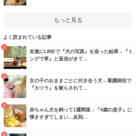
もっと見る
よく読まれている記事
1
友達にLINEで『犬の写真』を送った結果→『ト
ングで草』と返信がきて…
2
女の子のおままごとに付き合う犬→看護師役で
『カツラ』を被らされて…
3
赤ちゃん犬を飼って1週間後→『4歳の息子』に
懐きすぎてしまい…反則…
4