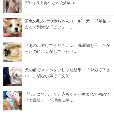
270万以上再生された&quo…
茶色の毛を持つ赤ちゃんコーギー犬…13年後→
まるで別犬な『ビフォー…
『あの…避けてください…』洗濯物を干したか
ったのに…犬がしていた『…
犬の前でスマホをいじった結果…『やめて下さ
い…』切ない声で『文句…
『ワンコで…！？』赤ちゃんが生まれて初めて
『大爆笑』した理由…平…