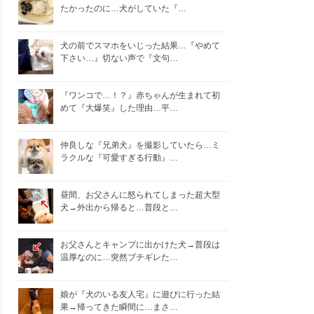
たかったのに…犬がしていた『…
犬の前でスマホをいじった結果…『やめて
下さい…』切ない声で『文句…
『ワンコで…！？』赤ちゃんが生まれて初
めて『大爆笑』した理由…平…
仲良しな『兄弟犬』を撮影していたら…ミ
ラクルな『可愛すぎる行動』…
昼間、お父さんに怒られてしまった超大型
犬→外出から帰ると…普段と…
お父さんとキャンプに出かけた犬→普段は
温厚なのに…突然ブチギレた…
娘が『犬のいる友人宅』に遊びに行った結
果→帰ってきた瞬間に…まさ…