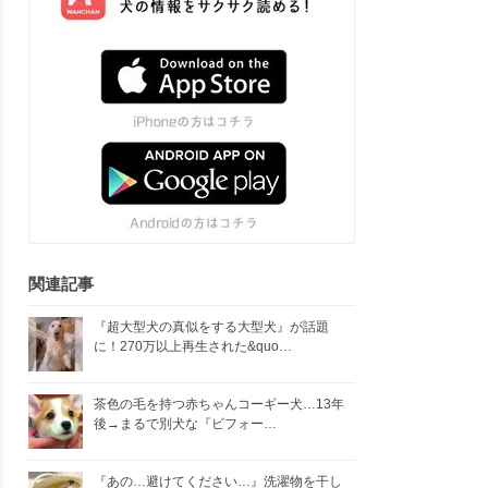
関連記事
『超大型犬の真似をする大型犬』が話題
に！270万以上再生された&quo…
茶色の毛を持つ赤ちゃんコーギー犬…13年
後→まるで別犬な『ビフォー…
『あの…避けてください…』洗濯物を干し