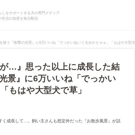
らしをサポートする犬の専門メディア
や生活の知恵を毎日配信
を疑う『衝撃の光景』に6万いいね「でっかいぬいぐるみかとｗｗ」「もはや大型
が…』思った以上に成長した結
光景』に6万いいね「でっかい
「もはや大型犬で草」
すく成長して…。飼い主さんも想定外だった『お散歩風景』が話