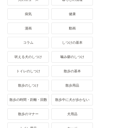
病気
健康
漫画
動画
コラム
しつけの基本
吠える犬のしつけ
噛み癖のしつけ
トイレのしつけ
散歩の基本
散歩のしつけ
散歩用品
散歩の時間・距離・回数
散歩中に犬が歩かない
散歩のマナー
犬用品