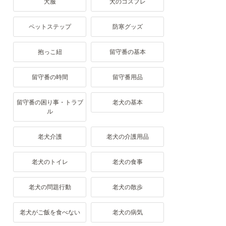
犬服
犬のコスプレ
ペットステップ
防寒グッズ
抱っこ紐
留守番の基本
留守番の時間
留守番用品
留守番の困り事・トラブ
老犬の基本
ル
老犬介護
老犬の介護用品
老犬のトイレ
老犬の食事
老犬の問題行動
老犬の散歩
老犬がご飯を食べない
老犬の病気