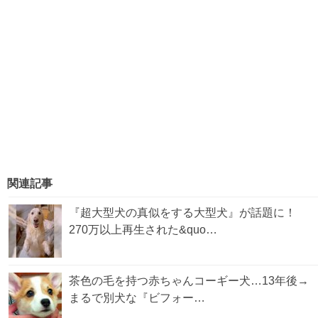
関連記事
『超大型犬の真似をする大型犬』が話題に！
270万以上再生された&quo…
茶色の毛を持つ赤ちゃんコーギー犬…13年後→
まるで別犬な『ビフォー…