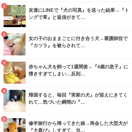
1
友達にLINEで『犬の写真』を送った結果→『ト
ングで草』と返信がきて…
2
女の子のおままごとに付き合う犬→看護師役で
『カツラ』を被らされて…
3
赤ちゃん犬を飼って1週間後→『4歳の息子』に
懐きすぎてしまい…反則…
4
帰国すると、毎回『実家の犬』が迎えにきてく
れて…気づいた瞬間の『…
5
修学旅行から帰ってきた娘→再会した大型犬が
『大喜び』しすぎて、当…