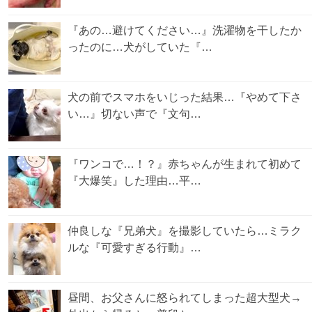
『あの…避けてください…』洗濯物を干したか
ったのに…犬がしていた『…
犬の前でスマホをいじった結果…『やめて下さ
い…』切ない声で『文句…
『ワンコで…！？』赤ちゃんが生まれて初めて
『大爆笑』した理由…平…
仲良しな『兄弟犬』を撮影していたら…ミラク
ルな『可愛すぎる行動』…
昼間、お父さんに怒られてしまった超大型犬→