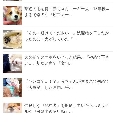
茶色の毛を持つ赤ちゃんコーギー犬…13年後→
まるで別犬な『ビフォー…
『あの…避けてください…』洗濯物を干したか
ったのに…犬がしていた『…
犬の前でスマホをいじった結果…『やめて下さ
い…』切ない声で『文句…
『ワンコで…！？』赤ちゃんが生まれて初めて
『大爆笑』した理由…平…
仲良しな『兄弟犬』を撮影していたら…ミラク
ルな『可愛すぎる行動』…