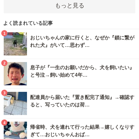
もっと見る
よく読まれている記事
1
おじいちゃんの家に行くと、なぜか『鎖に繋が
れた犬』がいて…思わず…
2
息子が『一生のお願いだから、犬を飼いたい』
と号泣→飼い始めて4年…
3
配達員から届いた『置き配完了通知』→確認す
ると、写っていたのは荷…
4
帰省時、犬を連れて行った結果→嬉しくなりす
ぎて…おじいちゃんおば…