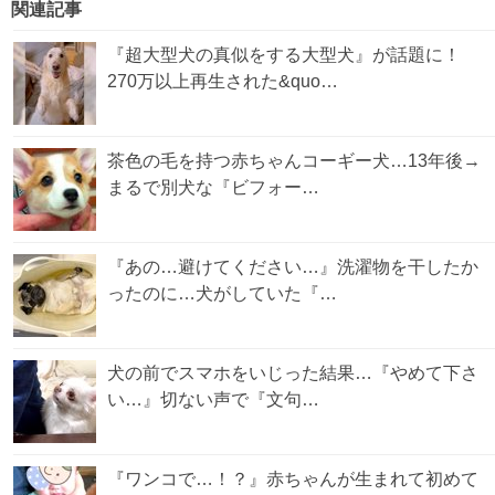
関連記事
『超大型犬の真似をする大型犬』が話題に！
270万以上再生された&quo…
茶色の毛を持つ赤ちゃんコーギー犬…13年後→
まるで別犬な『ビフォー…
『あの…避けてください…』洗濯物を干したか
ったのに…犬がしていた『…
犬の前でスマホをいじった結果…『やめて下さ
い…』切ない声で『文句…
『ワンコで…！？』赤ちゃんが生まれて初めて