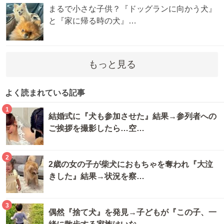
まるで小さな子供？『ドッグランに向かう犬』
と『家に帰る時の犬』…
もっと見る
よく読まれている記事
1
結婚式に『犬も参加させた』結果→参列者への
ご挨拶を撮影したら…空…
2
2歳の女の子が柴犬におもちゃを奪われ『大泣
きした』結果→状況を察…
3
偶然『捨て犬』を発見→子どもが『この子、一