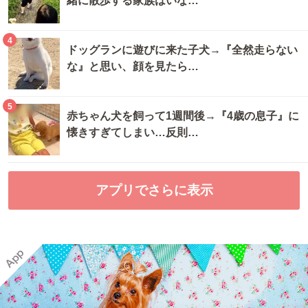
緒に散歩する家族はいな…
4
ドッグランに遊びに来た子犬→『全然走らない
な』と思い、顔を見たら…
5
赤ちゃん犬を飼って1週間後→『4歳の息子』に
懐きすぎてしまい…反則…
アプリでさらに表示