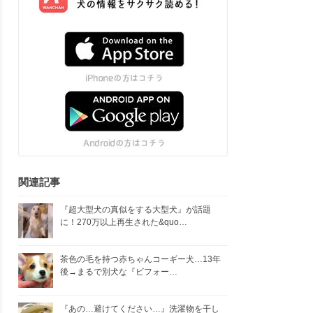
関連記事
『超大型犬の真似をする大型犬』が話題
に！270万以上再生された&quo…
茶色の毛を持つ赤ちゃんコーギー犬…13年
後→まるで別犬な『ビフォー…
『あの…避けてください…』洗濯物を干し