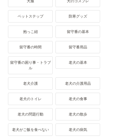
犬服
犬のコスプレ
ペットステップ
防寒グッズ
抱っこ紐
留守番の基本
留守番の時間
留守番用品
留守番の困り事・トラブ
老犬の基本
ル
老犬介護
老犬の介護用品
老犬のトイレ
老犬の食事
老犬の問題行動
老犬の散歩
老犬がご飯を食べない
老犬の病気