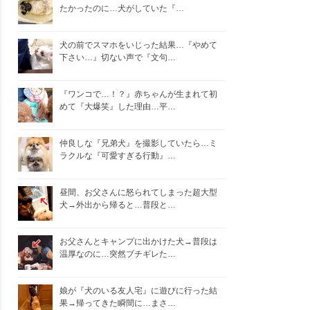
たかったのに…犬がしていた『…
犬の前でスマホをいじった結果…『やめて
下さい…』切ない声で『文句…
『ワンコで…！？』赤ちゃんが生まれて初
めて『大爆笑』した理由…平…
仲良しな『兄弟犬』を撮影していたら…ミ
ラクルな『可愛すぎる行動』…
昼間、お父さんに怒られてしまった超大型
犬→外出から帰ると…普段と…
お父さんとキャンプに出かけた犬→普段は
温厚なのに…突然ブチギレた…
娘が『犬のいる友人宅』に遊びに行った結
果→帰ってきた瞬間に…まさ…