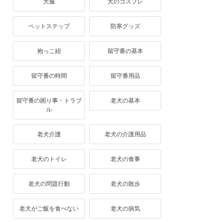
犬服
犬のコスプレ
ペットステップ
防寒グッズ
抱っこ紐
留守番の基本
留守番の時間
留守番用品
留守番の困り事・トラブ
老犬の基本
ル
老犬介護
老犬の介護用品
老犬のトイレ
老犬の食事
老犬の問題行動
老犬の散歩
老犬がご飯を食べない
老犬の病気