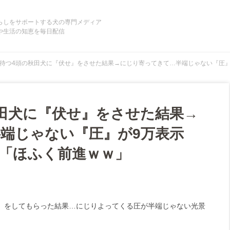
らしをサポートする犬の専門メディア
や生活の知恵を毎日配信
待つ4頭の秋田犬に『伏せ』をさせた結果→にじり寄ってきて…半端じゃない『圧
田犬に『伏せ』をさせた結果→
端じゃない『圧』が9万表示
「ほふく前進ｗｗ」
』をしてもらった結果…にじりよってくる圧が半端じゃない光景