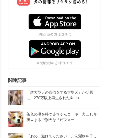
関連記事
『超大型犬の真似をする大型犬』が話題
に！270万以上再生された&quo…
茶色の毛を持つ赤ちゃんコーギー犬…13年
後→まるで別犬な『ビフォー…
『あの…避けてください…』洗濯物を干し