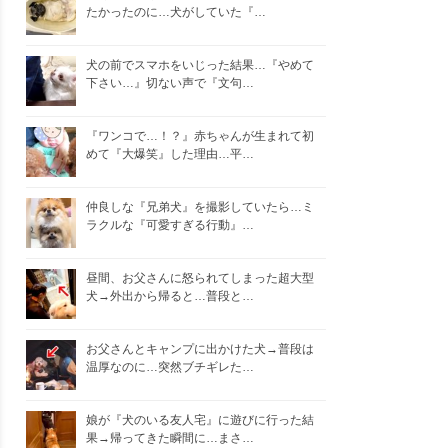
たかったのに…犬がしていた『…
犬の前でスマホをいじった結果…『やめて
下さい…』切ない声で『文句…
『ワンコで…！？』赤ちゃんが生まれて初
めて『大爆笑』した理由…平…
仲良しな『兄弟犬』を撮影していたら…ミ
ラクルな『可愛すぎる行動』…
昼間、お父さんに怒られてしまった超大型
犬→外出から帰ると…普段と…
お父さんとキャンプに出かけた犬→普段は
温厚なのに…突然ブチギレた…
娘が『犬のいる友人宅』に遊びに行った結
果→帰ってきた瞬間に…まさ…