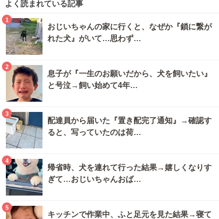
よく読まれている記事
1
おじいちゃんの家に行くと、なぜか『鎖に繋が
れた犬』がいて…思わず…
2
息子が『一生のお願いだから、犬を飼いたい』
と号泣→飼い始めて4年…
3
配達員から届いた『置き配完了通知』→確認す
ると、写っていたのは荷…
4
帰省時、犬を連れて行った結果→嬉しくなりす
ぎて…おじいちゃんおば…
5
キッチンで作業中、ふと足元を見た結果→寝て