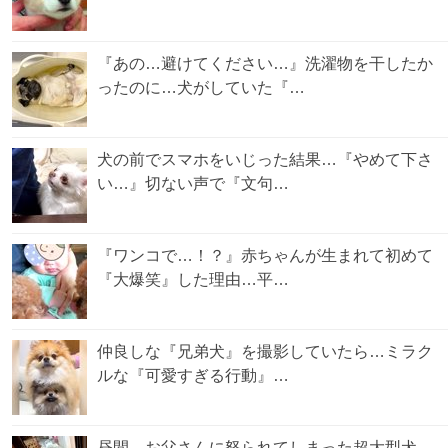
『あの…避けてください…』洗濯物を干したか
ったのに…犬がしていた『…
犬の前でスマホをいじった結果…『やめて下さ
い…』切ない声で『文句…
『ワンコで…！？』赤ちゃんが生まれて初めて
『大爆笑』した理由…平…
仲良しな『兄弟犬』を撮影していたら…ミラク
ルな『可愛すぎる行動』…
昼間、お父さんに怒られてしまった超大型犬→