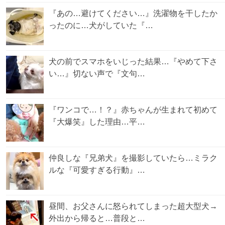
『あの…避けてください…』洗濯物を干したか
ったのに…犬がしていた『…
犬の前でスマホをいじった結果…『やめて下さ
い…』切ない声で『文句…
『ワンコで…！？』赤ちゃんが生まれて初めて
『大爆笑』した理由…平…
仲良しな『兄弟犬』を撮影していたら…ミラク
ルな『可愛すぎる行動』…
昼間、お父さんに怒られてしまった超大型犬→
外出から帰ると…普段と…