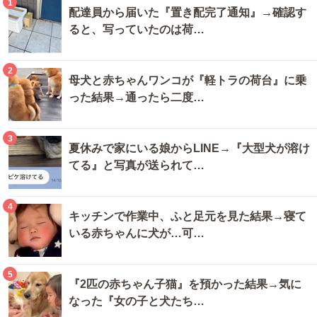
1
配達員から届いた『置き配完了通知』→確認す
ると、写っていたのは荷…
2
母犬と赤ちゃんワンコが『軽トラの荷台』に乗
った結果→通ったら二度…
3
夏休みで家にいる娘からLINE→『大型犬が溶け
てる』と写真が送られて…
4
キッチンで作業中、ふと足元を見た結果→寝て
いる赤ちゃんに犬が…可…
5
『2匹の赤ちゃん子猫』を預かった結果→気に
なった『女の子と犬たち…