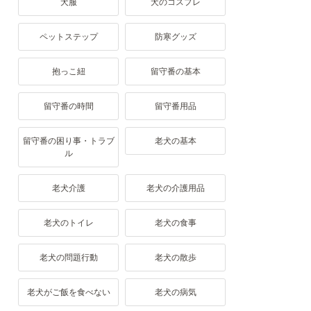
犬服
犬のコスプレ
ペットステップ
防寒グッズ
抱っこ紐
留守番の基本
留守番の時間
留守番用品
留守番の困り事・トラブ
老犬の基本
ル
老犬介護
老犬の介護用品
老犬のトイレ
老犬の食事
老犬の問題行動
老犬の散歩
老犬がご飯を食べない
老犬の病気