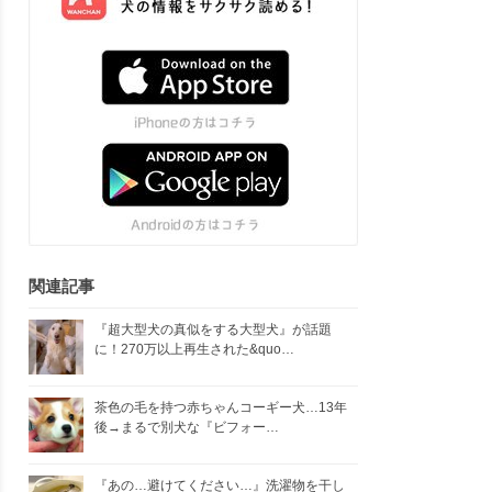
関連記事
『超大型犬の真似をする大型犬』が話題
に！270万以上再生された&quo…
茶色の毛を持つ赤ちゃんコーギー犬…13年
後→まるで別犬な『ビフォー…
『あの…避けてください…』洗濯物を干し