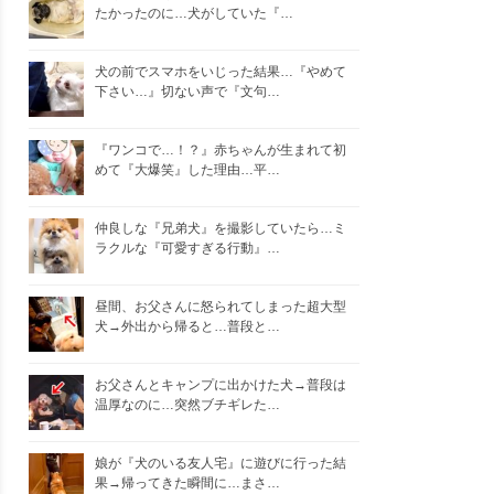
たかったのに…犬がしていた『…
犬の前でスマホをいじった結果…『やめて
下さい…』切ない声で『文句…
『ワンコで…！？』赤ちゃんが生まれて初
めて『大爆笑』した理由…平…
仲良しな『兄弟犬』を撮影していたら…ミ
ラクルな『可愛すぎる行動』…
昼間、お父さんに怒られてしまった超大型
犬→外出から帰ると…普段と…
お父さんとキャンプに出かけた犬→普段は
温厚なのに…突然ブチギレた…
娘が『犬のいる友人宅』に遊びに行った結
果→帰ってきた瞬間に…まさ…