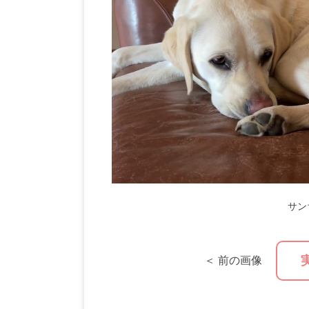
サン
＜ 前の画像