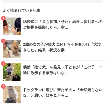
よく読まれている記事
1
結婚式に『犬も参加させた』結果→参列者への
ご挨拶を撮影したら…空…
2
2歳の女の子が柴犬におもちゃを奪われ『大泣
きした』結果→状況を察…
3
偶然『捨て犬』を発見→子どもが『この子、一
緒に散歩する家族はいな…
4
ドッグランに遊びに来た子犬→『全然走らない
な』と思い、顔を見たら…