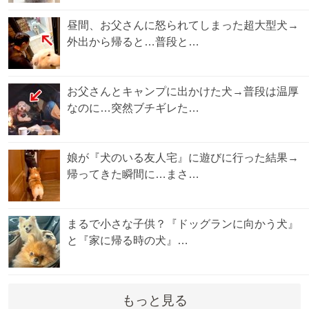
昼間、お父さんに怒られてしまった超大型犬→
外出から帰ると…普段と…
お父さんとキャンプに出かけた犬→普段は温厚
なのに…突然ブチギレた…
娘が『犬のいる友人宅』に遊びに行った結果→
帰ってきた瞬間に…まさ…
まるで小さな子供？『ドッグランに向かう犬』
と『家に帰る時の犬』…
もっと見る