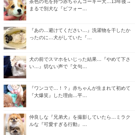
茶色の毛を持つ赤ちゃんコーギー犬…13年後→
まるで別犬な『ビフォー…
『あの…避けてください…』洗濯物を干したか
ったのに…犬がしていた『…
犬の前でスマホをいじった結果…『やめて下さ
い…』切ない声で『文句…
『ワンコで…！？』赤ちゃんが生まれて初めて
『大爆笑』した理由…平…
仲良しな『兄弟犬』を撮影していたら…ミラク
ルな『可愛すぎる行動』…