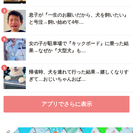
3
息子が『一生のお願いだから、犬を飼いたい』
と号泣→飼い始めて4年…
4
女の子が駐車場で『キックボード』に乗った結
果→なぜか『大型犬』も…
5
帰省時、犬を連れて行った結果→嬉しくなりす
ぎて…おじいちゃんおば…
アプリでさらに表示