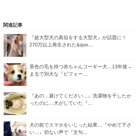
関連記事
『超大型犬の真似をする大型犬』が話題に！
270万以上再生された&quo…
茶色の毛を持つ赤ちゃんコーギー犬…13年後→
まるで別犬な『ビフォー…
『あの…避けてください…』洗濯物を干したか
ったのに…犬がしていた『…
犬の前でスマホをいじった結果…『やめて下さ
い…』切ない声で『文句…