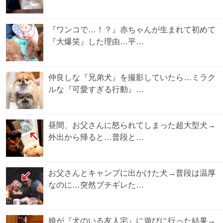
『ワンコで…！？』赤ちゃんが生まれて初めて
『大爆笑』した理由…平…
仲良しな『兄弟犬』を撮影していたら…ミラク
ルな『可愛すぎる行動』…
昼間、お父さんに怒られてしまった超大型犬→
外出から帰ると…普段と…
お父さんとキャンプに出かけた犬→普段は温厚
なのに…突然ブチギレた…
娘が『犬のいる友人宅』に遊びに行った結果→