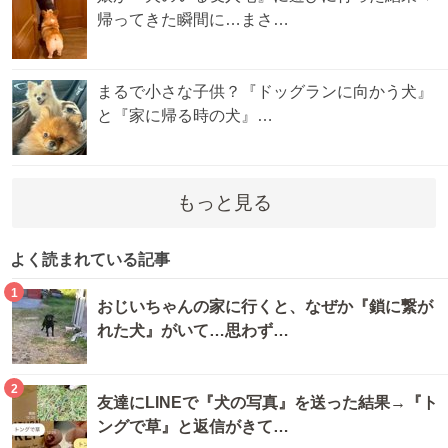
帰ってきた瞬間に…まさ…
まるで小さな子供？『ドッグランに向かう犬』
と『家に帰る時の犬』…
もっと見る
よく読まれている記事
1
おじいちゃんの家に行くと、なぜか『鎖に繋が
れた犬』がいて…思わず…
2
友達にLINEで『犬の写真』を送った結果→『ト
ングで草』と返信がきて…