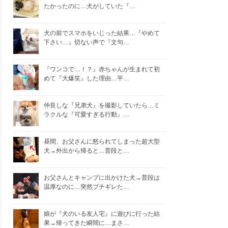
たかったのに…犬がしていた『…
犬の前でスマホをいじった結果…『やめて
下さい…』切ない声で『文句…
『ワンコで…！？』赤ちゃんが生まれて初
めて『大爆笑』した理由…平…
仲良しな『兄弟犬』を撮影していたら…ミ
ラクルな『可愛すぎる行動』…
昼間、お父さんに怒られてしまった超大型
犬→外出から帰ると…普段と…
お父さんとキャンプに出かけた犬→普段は
温厚なのに…突然ブチギレた…
娘が『犬のいる友人宅』に遊びに行った結
果→帰ってきた瞬間に…まさ…