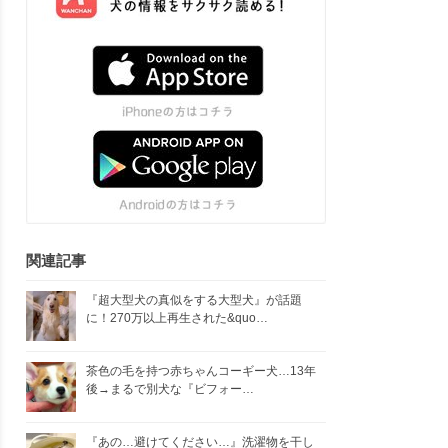
関連記事
『超大型犬の真似をする大型犬』が話題
に！270万以上再生された&quo…
茶色の毛を持つ赤ちゃんコーギー犬…13年
後→まるで別犬な『ビフォー…
『あの…避けてください…』洗濯物を干し