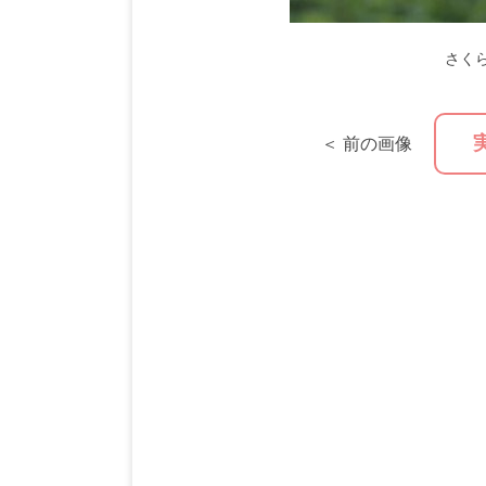
さく
＜ 前の画像