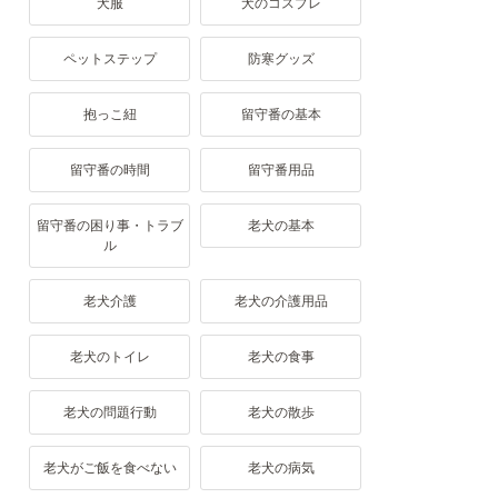
犬服
犬のコスプレ
ペットステップ
防寒グッズ
抱っこ紐
留守番の基本
留守番の時間
留守番用品
留守番の困り事・トラブ
老犬の基本
ル
老犬介護
老犬の介護用品
老犬のトイレ
老犬の食事
老犬の問題行動
老犬の散歩
老犬がご飯を食べない
老犬の病気