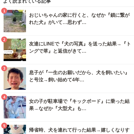
よく読まれている記事
1
おじいちゃんの家に行くと、なぜか『鎖に繋が
れた犬』がいて…思わず…
2
友達にLINEで『犬の写真』を送った結果→『ト
ングで草』と返信がきて…
3
息子が『一生のお願いだから、犬を飼いたい』
と号泣→飼い始めて4年…
4
女の子が駐車場で『キックボード』に乗った結
果→なぜか『大型犬』も…
5
帰省時、犬を連れて行った結果→嬉しくなりす