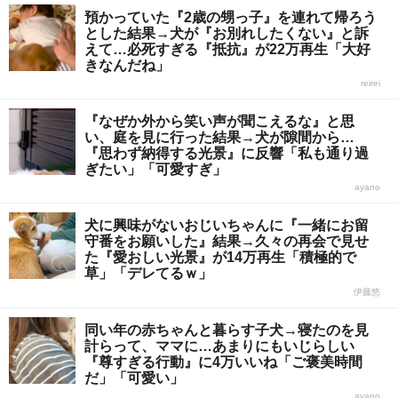
預かっていた『2歳の甥っ子』を連れて帰ろう
とした結果→犬が『お別れしたくない』と訴
えて…必死すぎる『抵抗』が22万再生「大好
きなんだね」
reirei
『なぜか外から笑い声が聞こえるな』と思
い、庭を見に行った結果→犬が隙間から…
『思わず納得する光景』に反響「私も通り過
ぎたい」「可愛すぎ」
ayano
犬に興味がないおじいちゃんに『一緒にお留
守番をお願いした』結果→久々の再会で見せ
た『愛おしい光景』が14万再生「積極的で
草」「デレてるｗ」
伊藤悠
同い年の赤ちゃんと暮らす子犬→寝たのを見
計らって、ママに…あまりにもいじらしい
『尊すぎる行動』に4万いいね「ご褒美時間
だ」「可愛い」
ayano