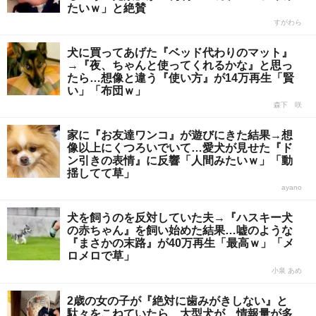
たいｗ」と絶賛
すがわら
犬に買ってあげた『ベッド代わりのマット』
→『夜、ちゃんと使ってくれるかな』と思っ
たら…想像と違う『使い方』が14万再生「賢
い」「布団ｗ」
森下 咲
家に『お友達ワンコ』が遊びにきた結果→想
像以上にくつろいでいて…愛犬が見せた『ド
ン引きの表情』に反響「人間みたいｗ」「動
揺してて草」
ayano
犬を飼うのを反対していた夫→『ハスキー犬
の赤ちゃん』を飼い始めた結果…嘘のような
『まさかの末路』が40万再生「最高ｗ」「メ
ロメロで草」
小泉 あめ
2歳の女の子が『絶対に歯みがきしない』と
駄々をこねていたら、大型犬が…情報量が多