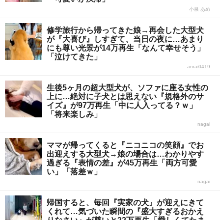
小泉 あめ
修学旅行から帰ってきた娘→再会した大型犬
が『大喜び』しすぎて、当日の夜に…あまり
にも尊い光景が14万再生「なんて幸せそう」
「泣けてきた」
anrai0419
生後5ヶ月の超大型犬が、ソファに座る女性の
上に…絶対に子犬とは思えない『規格外のサ
イズ』が97万再生「中に人入ってる？ｗ」
「将来楽しみ」
nagai
ママが帰ってくると『ニコニコの笑顔』でお
出迎えする大型犬→娘の場合は…わかりやす
過ぎる『表情の差』が45万再生「両方可愛
い」「落差ｗ」
nagai
帰国すると、毎回『実家の犬』が迎えにきて
くれて…気づいた瞬間の『盛大すぎるおかえ