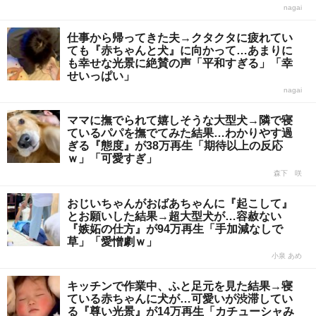
nagai
仕事から帰ってきた夫→クタクタに疲れてい
ても『赤ちゃんと犬』に向かって…あまりに
も幸せな光景に絶賛の声「平和すぎる」「幸
せいっぱい」
nagai
ママに撫でられて嬉しそうな大型犬→隣で寝
ているパパを撫でてみた結果…わかりやす過
ぎる『態度』が38万再生「期待以上の反応
ｗ」「可愛すぎ」
森下 咲
おじいちゃんがおばあちゃんに『起こして』
とお願いした結果→超大型犬が…容赦ない
『嫉妬の仕方』が94万再生「手加減なしで
草」「愛憎劇ｗ」
小泉 あめ
キッチンで作業中、ふと足元を見た結果→寝
ている赤ちゃんに犬が…可愛いが渋滞してい
る『尊い光景』が14万再生「カチューシャみ