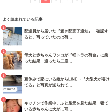
よく読まれている記事
1
配達員から届いた『置き配完了通知』→確認す
ると、写っていたのは荷…
2
母犬と赤ちゃんワンコが『軽トラの荷台』に乗
った結果→通ったら二度…
3
夏休みで家にいる娘からLINE→『大型犬が溶け
てる』と写真が送られて…
4
キッチンで作業中、ふと足元を見た結果→寝て
いる赤ちゃんに犬が…可…