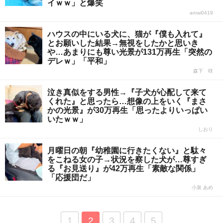
イｗｗ」と爆笑
anrai0419
ハウスの中にいる犬に、猫が『僕も入れて』
とお願いした結果→無視をしたかと思いき
や…あまりにも尊い光景が131万再生「突然の
デレｗ」「平和」
森下 咲
泣き真似をする男性→『子犬が心配して来て
くれた』と思ったら…想像の上をいく『まさ
かの光景』が30万再生「思ったよりいっぱい
いたｗｗ」
しおり
月曜日の朝『幼稚園に行きたくない』と駄々
をこねる女の子→状況を察した犬が…尊すぎ
る『お見送り』が42万再生「素敵な関係」
「応援団だ」
小泉 あめ
1
2
3
4
5