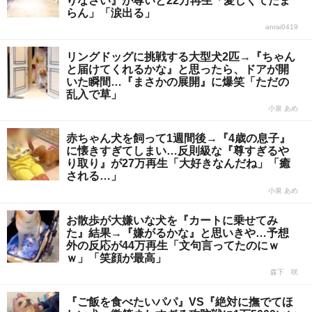
りなさい』が尊いと22万再生「愛しくてたま
らん」「涙出る」
anrai0419
リングドッグに挑戦する大型犬2匹→『ちゃん
と届けてくれるかな』と思ったら、ドアが開
いた瞬間…『まさかの展開』に爆笑「ただの
乱入で草」
小泉 あめ
赤ちゃん犬を飼って1週間後→『4歳の息子』
に懐きすぎてしまい…反則級な『尊すぎるや
り取り』が27万再生「大好きなんだね」「癒
される…」
小泉 あめ
お散歩が大嫌いな犬を『カートに乗せてみ
た』結果→『嫌がるかな』と思いきや…予想
外の反応が44万再生「文句言ってたのにｗ
ｗ」「笑顔が最高」
森下 咲
『ご飯を食べたいパパ』VS『絶対に撫でてほ