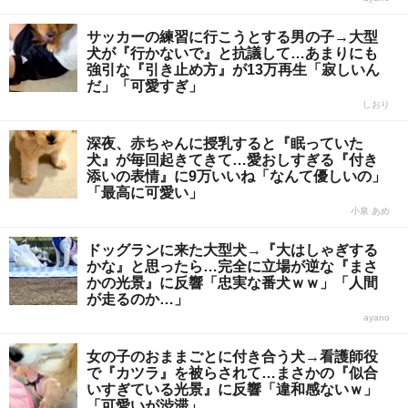
サッカーの練習に行こうとする男の子→大型
犬が『行かないで』と抗議して…あまりにも
強引な『引き止め方』が13万再生「寂しいん
だ」「可愛すぎ」
しおり
深夜、赤ちゃんに授乳すると『眠っていた
犬』が毎回起きてきて…愛おしすぎる『付き
添いの表情』に9万いいね「なんて優しいの」
「最高に可愛い」
小泉 あめ
ドッグランに来た大型犬→『大はしゃぎする
かな』と思ったら…完全に立場が逆な『まさ
かの光景』に反響「忠実な番犬ｗｗ」「人間
が走るのか…」
ayano
女の子のおままごとに付き合う犬→看護師役
で『カツラ』を被らされて…まさかの『似合
いすぎている光景』に反響「違和感ないｗ」
「可愛いが渋滞」