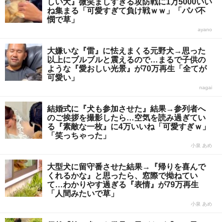
しい犬』微笑ましすぎる攻防戦に1万5000いい
ね集まる「可愛すぎて負け戦ｗｗ」「パパ不
憫で草」
ayano
大嫌いな『雷』に怯えまくる元野犬→思った
以上にブルブルと震えるので…まるで子供の
ような『愛おしい光景』が70万再生「全てが
可愛い」
nagai
結婚式に『犬も参加させた』結果→参列者へ
のご挨拶を撮影したら…空気を読み過ぎてい
る『素敵な一枚』に4万いいね「可愛すぎｗ」
「笑っちゃった」
小泉 あめ
大型犬に留守番させた結果→『帰りを喜んで
くれるかな』と思ったら、窓際で拗ねてい
て…わかりやす過ぎる『表情』が79万再生
「人間みたいで草」
小泉 あめ