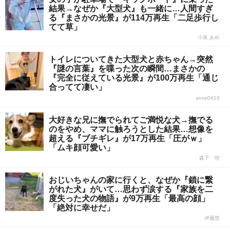
結果→なぜか『大型犬』も一緒に…人間すぎ
る『まさかの光景』が114万再生「二足歩行し
てて草」
小泉 あめ
トイレについてきた大型犬と赤ちゃん→突然
『謎の言葉』を喋った次の瞬間…まさかの
『完全に従えている光景』が100万再生「通じ
合ってて凄い」
anrai0419
大好きな兄に撫でられてご満悦な犬→撫でる
のをやめ、ママに触ろうとした結果…想像を
超える『ブチギレ』が17万再生「圧がｗ」
「ムキ顔可愛い」
森下 咲
おじいちゃんの家に行くと、なぜか『鎖に繋
がれた犬』がいて…思わず涙する『家族を二
度失った犬の物語』が9万再生「最高の顔」
「絶対に幸せだ」
伊藤悠