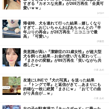
すぎる『カオスな光景』が269万再生「全員可
愛いｗｗ」
junjun
帰省時、犬を連れて行った結果→嬉しくなり
すぎて…おじいちゃんおばあちゃんとの『半
年ぶりの再会』が28万再生「ニコニコで最
高」「可愛い」
伊藤悠
美意識が高い『潔癖症の31歳女性』が超大型
犬を飼った結果→お金の使い方も変わって…
『まさかの変貌』が89万再生「笑いながら共
感したｗ」
小泉 あめ
友達にLINEで『犬の写真』を送った結果
→『トングで草』と返信がきて…あまりにも
的確な一枚に絶賛「まさにｗ」「おてての曲
がり具合が…ｗ」
小泉 あめ
女の子が駐車場で『キックボード』に乗った