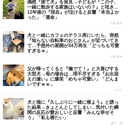
偶然『捨て犬』を発見→子どもが『この子、
一緒に散歩する家族はいないの？』と呟き…
12年後の『現在』が泣けると反響「本当よか
った」「運命」
小泉 あめ
犬と一緒にカフェのテラス席にいたら、突然
『知らない自転車のおじさん』が近づいてき
て…予想外の展開が34万再生「どっちも可愛
すぎるｗ」
小泉 あめ
父が帰ってくると『撫でて！』と大喜びする
大型犬→母の場合は…理不尽すぎる『お出迎
えの違い』に爆笑「めちゃ可愛い」「どんま
いですｗｗ」
しおり
犬と猫に『久しぶりに一緒に寝よう』と誘っ
た結果→きょとんとしてしまい…気付いた瞬
間の反応が愛おしいと反響「みんな幸せそ
う」「私も寝たい」
森下 咲