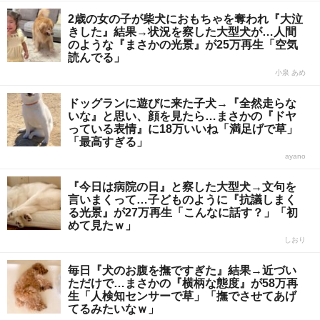
2歳の女の子が柴犬におもちゃを奪われ『大泣
きした』結果→状況を察した大型犬が…人間
のような『まさかの光景』が25万再生「空気
読んでる」
小泉 あめ
ドッグランに遊びに来た子犬→『全然走らな
いな』と思い、顔を見たら…まさかの『ドヤ
っている表情』に18万いいね「満足げで草」
「最高すぎる」
ayano
『今日は病院の日』と察した大型犬→文句を
言いまくって…子どものように『抗議しまく
る光景』が27万再生「こんなに話す？」「初
めて見たｗ」
しおり
毎日『犬のお腹を撫ですぎた』結果→近づい
ただけで…まさかの『横柄な態度』が58万再
生「人検知センサーで草」「撫でさせてあげ
てるみたいなｗ」