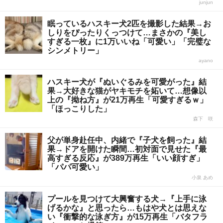
junjun
眠っているハスキー犬2匹を撮影した結果→お
しりをぴったりくっつけて…まさかの『美し
すぎる一枚』に1万いいね「可愛い」「完璧な
シンメトリー」
ayano
ハスキー犬が『ぬいぐるみを可愛がった』結
果→大好きな猫がヤキモチを妬いて…想像以
上の『拗ね方』が21万再生「可愛すぎるｗ」
「ほっこりした」
森下 咲
父が単身赴任中、内緒で『子犬を飼った』結
果→ドアを開けた瞬間…初対面で見せた『最
高すぎる反応』が389万再生「いい顔すぎ」
「パパ可愛い」
小泉 あめ
プールを見つけて大興奮する犬→『上手に泳
げるかな』と思ったら…もはや犬とは思えな
い『衝撃的な泳ぎ方』が15万再生「バタフラ