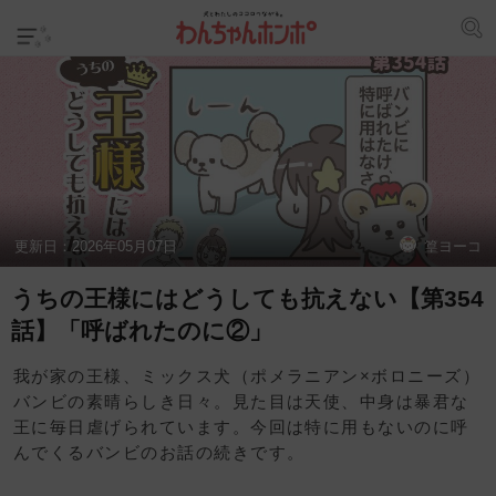
更新日：
2026年05月07日
篁ヨーコ
うちの王様にはどうしても抗えない【第354
話】「呼ばれたのに②」
我が家の王様、ミックス犬（ポメラニアン×ボロニーズ）
バンビの素晴らしき日々。見た目は天使、中身は暴君な
王に毎日虐げられています。今回は特に用もないのに呼
んでくるバンビのお話の続きです。