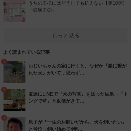
うちの王様にはどうしても抗えない【第10話】
「破壊王②」
もっと見る
よく読まれている記事
1
おじいちゃんの家に行くと、なぜか『鎖に繋が
れた犬』がいて…思わず…
2
友達にLINEで『犬の写真』を送った結果→『ト
ングで草』と返信がきて…
3
息子が『一生のお願いだから、犬を飼いたい』
と号泣→飼い始めて4年…