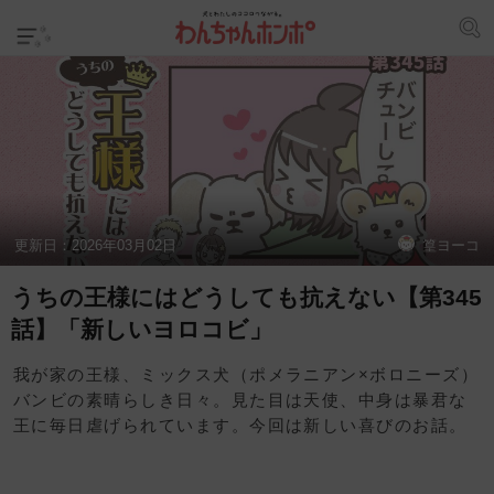
更新日：
2026年03月02日
篁ヨーコ
うちの王様にはどうしても抗えない【第345
話】「新しいヨロコビ」
我が家の王様、ミックス犬（ポメラニアン×ボロニーズ）
バンビの素晴らしき日々。見た目は天使、中身は暴君な
王に毎日虐げられています。今回は新しい喜びのお話。