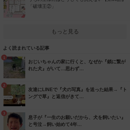
「破壊王②」
もっと見る
よく読まれている記事
1
おじいちゃんの家に行くと、なぜか『鎖に繋が
れた犬』がいて…思わず…
2
友達にLINEで『犬の写真』を送った結果→『ト
ングで草』と返信がきて…
3
息子が『一生のお願いだから、犬を飼いたい』
と号泣→飼い始めて4年…