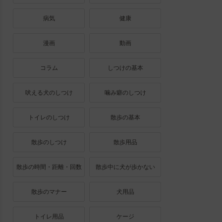
病気
健康
漫画
動画
コラム
しつけの基本
吠える犬のしつけ
噛み癖のしつけ
トイレのしつけ
散歩の基本
散歩のしつけ
散歩用品
散歩の時間・距離・回数
散歩中に犬が歩かない
散歩のマナー
犬用品
トイレ用品
ケージ