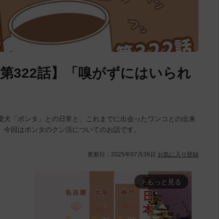
第322話】「嗅がずにはいられ
愛犬「ポンタ」との日常と、これまでに出会ったワンコとの出来
。今回はポンタのクン活についてのお話です。
更新日：
2025年07月26日
お気に入り登録
もっと見る
arrow_forward_ios