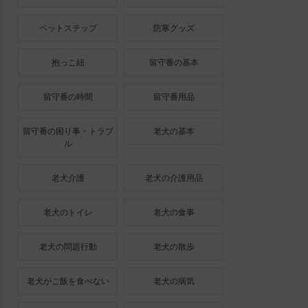
ペットステップ
防寒グッズ
抱っこ紐
留守番の基本
留守番の時間
留守番用品
留守番の困り事・トラブ
老犬の基本
ル
老犬介護
老犬の介護用品
老犬のトイレ
老犬の食事
老犬の問題行動
老犬の散歩
老犬がご飯を食べない
老犬の病気