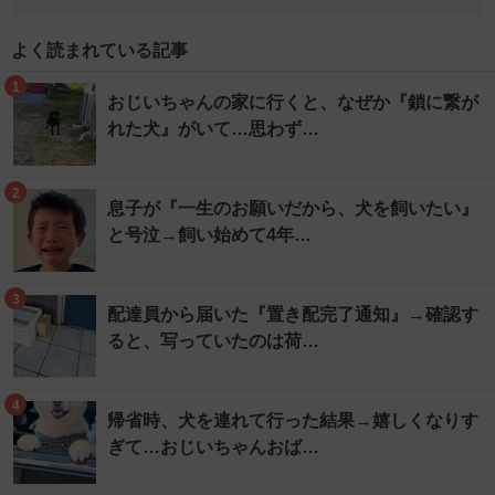
よく読まれている記事
1
おじいちゃんの家に行くと、なぜか『鎖に繋が
れた犬』がいて…思わず…
2
息子が『一生のお願いだから、犬を飼いたい』
と号泣→飼い始めて4年…
3
配達員から届いた『置き配完了通知』→確認す
ると、写っていたのは荷…
4
帰省時、犬を連れて行った結果→嬉しくなりす
ぎて…おじいちゃんおば…