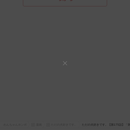
わんちゃんホンポ
漫画
ただの犬好きです。
ただの犬好きです。【第175話】「