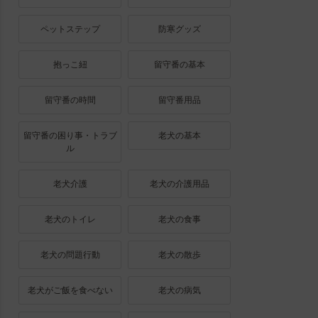
ペットステップ
防寒グッズ
抱っこ紐
留守番の基本
留守番の時間
留守番用品
留守番の困り事・トラブ
老犬の基本
ル
老犬介護
老犬の介護用品
老犬のトイレ
老犬の食事
老犬の問題行動
老犬の散歩
老犬がご飯を食べない
老犬の病気