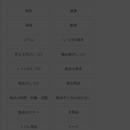
病気
健康
漫画
動画
コラム
しつけの基本
吠える犬のしつけ
噛み癖のしつけ
トイレのしつけ
散歩の基本
散歩のしつけ
散歩用品
散歩の時間・距離・回数
散歩中に犬が歩かない
散歩のマナー
犬用品
トイレ用品
ケージ