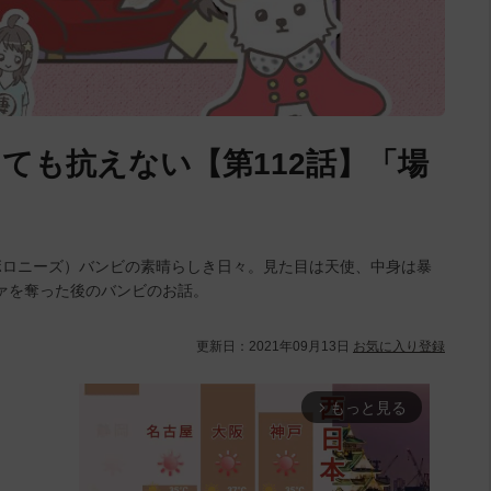
ても抗えない【第112話】「場
ボロニーズ）バンビの素晴らしき日々。見た目は天使、中身は暴
ァを奪った後のバンビのお話。
更新日：
2021年09月13日
お気に入り登録
もっと見る
arrow_forward_ios