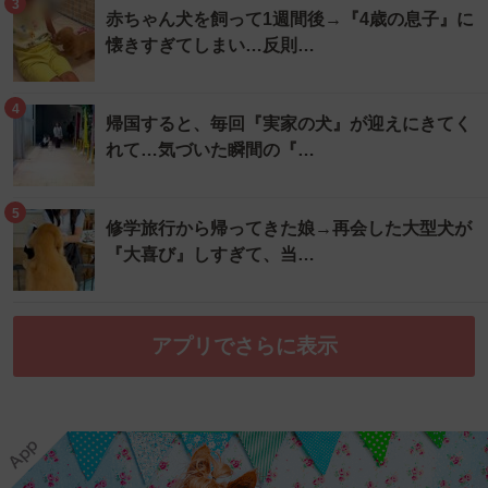
3
赤ちゃん犬を飼って1週間後→『4歳の息子』に
懐きすぎてしまい…反則…
4
帰国すると、毎回『実家の犬』が迎えにきてく
れて…気づいた瞬間の『…
5
修学旅行から帰ってきた娘→再会した大型犬が
『大喜び』しすぎて、当…
アプリでさらに表示