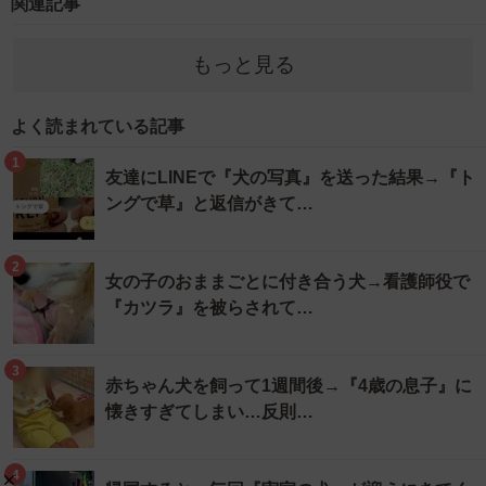
関連記事
もっと見る
よく読まれている記事
1
友達にLINEで『犬の写真』を送った結果→『ト
ングで草』と返信がきて…
2
女の子のおままごとに付き合う犬→看護師役で
『カツラ』を被らされて…
3
赤ちゃん犬を飼って1週間後→『4歳の息子』に
懐きすぎてしまい…反則…
4