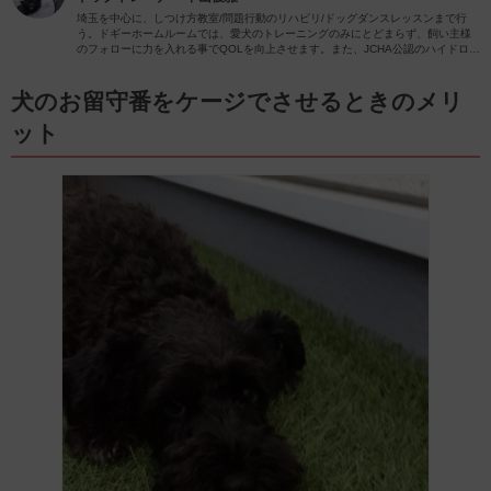
埼玉を中心に、しつけ方教室/問題行動のリハビリ/ドッグダンスレッスンまで行
う。ドギーホームルームでは、愛犬のトレーニングのみにとどまらず、飼い主様
のフォローに力を入れる事でQOLを向上させます。また、JCHA公認のハイドロセ
ラピスト・フィットネストレーナーでもある為、愛犬の健康増進にも力を入れて
います。【埼玉・東京・横浜でオーナーレッスン随時開催】
《公式HP》
ドギーホームルーム
犬のお留守番をケージでさせるときのメリ
ット