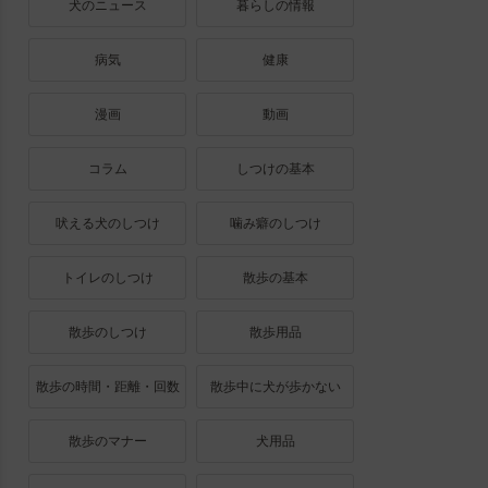
犬のニュース
暮らしの情報
病気
健康
漫画
動画
コラム
しつけの基本
吠える犬のしつけ
噛み癖のしつけ
トイレのしつけ
散歩の基本
散歩のしつけ
散歩用品
散歩の時間・距離・回数
散歩中に犬が歩かない
散歩のマナー
犬用品