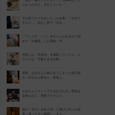
『あの…避けてください…』洗濯物を干し
たかったのに…犬がしていた『…
犬の前でスマホをいじった結果…『やめて
下さい…』切ない声で『文句…
『ワンコで…！？』赤ちゃんが生まれて初
めて『大爆笑』した理由…平…
仲良しな『兄弟犬』を撮影していたら…ミ
ラクルな『可愛すぎる行動』…
昼間、お父さんに怒られてしまった超大型
犬→外出から帰ると…普段と…
お父さんとキャンプに出かけた犬→普段は
温厚なのに…突然ブチギレた…
娘が『犬のいる友人宅』に遊びに行った結
果→帰ってきた瞬間に…まさ…