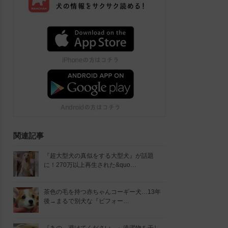
関連記事
『超大型犬の真似をする大型犬』が話題
に！270万以上再生された&quo…
茶色の毛を持つ赤ちゃんコーギー犬…13年
後→まるで別犬な『ビフォー…