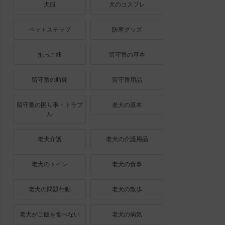
犬服
犬のコスプレ
ペットステップ
防寒グッズ
抱っこ紐
留守番の基本
留守番の時間
留守番用品
留守番の困り事・トラブ
老犬の基本
ル
老犬介護
老犬の介護用品
老犬のトイレ
老犬の食事
老犬の問題行動
老犬の散歩
老犬がご飯を食べない
老犬の病気