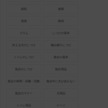
病気
健康
漫画
動画
コラム
しつけの基本
吠える犬のしつけ
噛み癖のしつけ
トイレのしつけ
散歩の基本
散歩のしつけ
散歩用品
散歩の時間・距離・回数
散歩中に犬が歩かない
散歩のマナー
犬用品
トイレ用品
ケージ