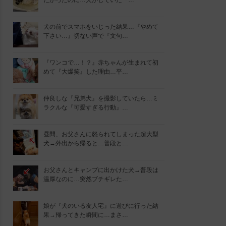
たかったのに…犬がしていた『…
犬の前でスマホをいじった結果…『やめて
下さい…』切ない声で『文句…
『ワンコで…！？』赤ちゃんが生まれて初
めて『大爆笑』した理由…平…
仲良しな『兄弟犬』を撮影していたら…ミ
ラクルな『可愛すぎる行動』…
昼間、お父さんに怒られてしまった超大型
犬→外出から帰ると…普段と…
お父さんとキャンプに出かけた犬→普段は
温厚なのに…突然ブチギレた…
娘が『犬のいる友人宅』に遊びに行った結
果→帰ってきた瞬間に…まさ…