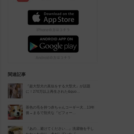
関連記事
『超大型犬の真似をする大型犬』が話題
に！270万以上再生された&quo…
茶色の毛を持つ赤ちゃんコーギー犬…13年
後→まるで別犬な『ビフォー…
『あの…避けてください…』洗濯物を干し