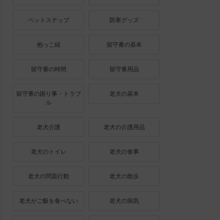
ペットステップ
防寒グッズ
抱っこ紐
留守番の基本
留守番の時間
留守番用品
留守番の困り事・トラブ
老犬の基本
ル
老犬介護
老犬の介護用品
老犬のトイレ
老犬の食事
老犬の問題行動
老犬の散歩
老犬がご飯を食べない
老犬の病気