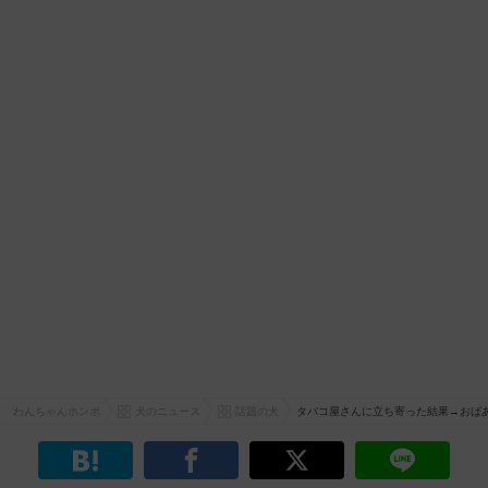
わんちゃんホンポ
犬のニュース
話題の犬
タバコ屋さんに立ち寄った結果→おばあ