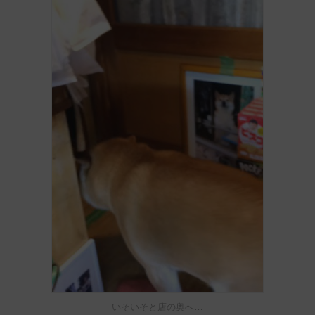
いそいそと店の奥へ…