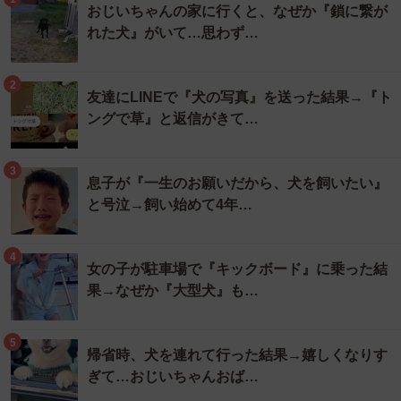
おじいちゃんの家に行くと、なぜか『鎖に繋が
れた犬』がいて…思わず…
2
友達にLINEで『犬の写真』を送った結果→『ト
ングで草』と返信がきて…
3
息子が『一生のお願いだから、犬を飼いたい』
と号泣→飼い始めて4年…
4
女の子が駐車場で『キックボード』に乗った結
果→なぜか『大型犬』も…
5
帰省時、犬を連れて行った結果→嬉しくなりす
ぎて…おじいちゃんおば…