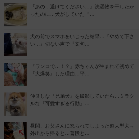
『あの…避けてください…』洗濯物を干したか
ったのに…犬がしていた『…
犬の前でスマホをいじった結果…『やめて下さ
い…』切ない声で『文句…
『ワンコで…！？』赤ちゃんが生まれて初めて
『大爆笑』した理由…平…
仲良しな『兄弟犬』を撮影していたら…ミラク
ルな『可愛すぎる行動』…
昼間、お父さんに怒られてしまった超大型犬→
外出から帰ると…普段と…