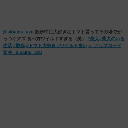
@sibainu_azu
散歩中に大好きなトマト貰ってその場でが
っつくアズ 食べ方ワイルドすぎる（笑）
#柴犬
#柴犬のいる
生活
#散歩
#トマト大好き
#ワイルド食い
♬ アップロード
楽曲 - sibainu_azu