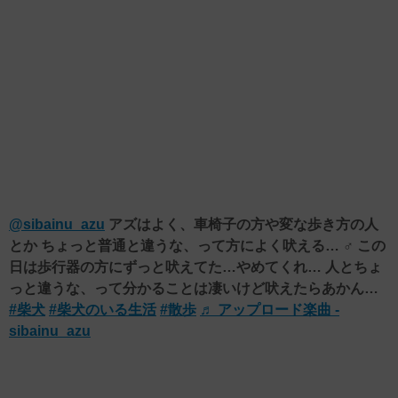
@sibainu_azu
アズはよく、車椅子の方や変な歩き方の人
とか ちょっと普通と違うな、って方によく吠える… ‍♂️ この
日は歩行器の方にずっと吠えてた…やめてくれ… 人とちょ
っと違うな、って分かることは凄いけど吠えたらあかん…
#柴犬
#柴犬のいる生活
#散歩
♬ アップロード楽曲 -
sibainu_azu