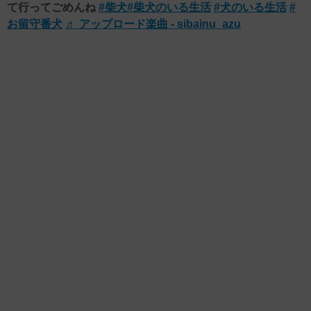
て行ってごめんね
#柴犬
#柴犬のいる生活
#犬のいる生活
#
お留守番犬
♬ アップロード楽曲 - sibainu_azu