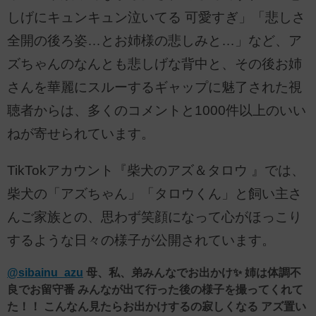
しげにキュンキュン泣いてる 可愛すぎ」「悲しさ
全開の後ろ姿…とお姉様の悲しみと…」など、ア
ズちゃんのなんとも悲しげな背中と、その後お姉
さんを華麗にスルーするギャップに魅了された視
聴者からは、多くのコメントと1000件以上のいい
ねが寄せられています。
TikTokアカウント『柴犬のアズ＆タロウ 』では、
柴犬の「アズちゃん」「タロウくん」と飼い主さ
んご家族との、思わず笑顔になって心がほっこり
するような日々の様子が公開されています。
@sibainu_azu
母、私、弟みんなでお出かけ✨ 姉は体調不
良でお留守番 みんなが出て行った後の様子を撮ってくれて
た！！ こんなん見たらお出かけするの寂しくなる アズ置い