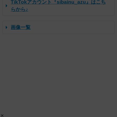
TikTokアカウント『sibainu_azu』はこち
らから♪
画像一覧