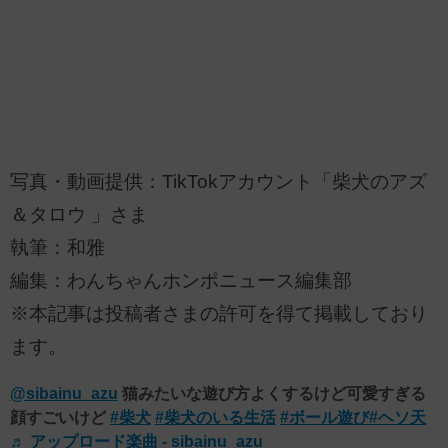
写真・動画提供：TikTokアカウント「柴犬のアズ
＆タロウ 」さま
執筆：和雅
編集：わんちゃんホンポニュース編集部
※本記事は投稿者さまの許可を得て掲載しており
ます。
@sibainu_azu
猫みたいな遊び方よくするけど可愛すぎる
顔すごいけど
#柴犬
#柴犬のいる生活
#ボール遊び
#ヘソ天
♬ アップロード楽曲 - sibainu_azu