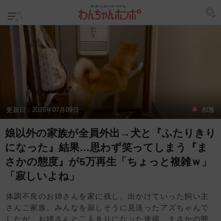
更新日：
2026年07月09日
和雅
娘以外の家族が全員外出→犬と『ふたりきり
になった』結果…思わず笑ってしまう『ま
さかの態度』が5万再生「ちょっと複雑ｗ」
「寂しいよね」
体調不良のお姉さんを家に残し、出かけていった飼い主
さんご家族。みんなを寂しそうに見送ったアズちゃんで
したが、お姉さんと二人きりになった途端、まさかの態