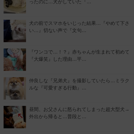
ったのに…犬がしていた『…
犬の前でスマホをいじった結果…『やめて下さ
い…』切ない声で『文句…
『ワンコで…！？』赤ちゃんが生まれて初めて
『大爆笑』した理由…平…
仲良しな『兄弟犬』を撮影していたら…ミラク
ルな『可愛すぎる行動』…
昼間、お父さんに怒られてしまった超大型犬→
外出から帰ると…普段と…