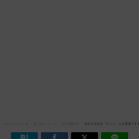
わんちゃんホンポ
犬のニュース
話題の犬
出かける父を『ピシッ』とお見送りす