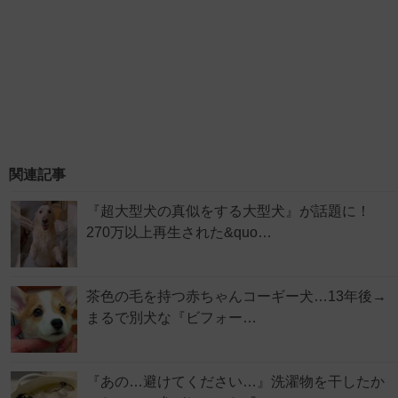
関連記事
『超大型犬の真似をする大型犬』が話題に！
270万以上再生された&quo…
茶色の毛を持つ赤ちゃんコーギー犬…13年後→
まるで別犬な『ビフォー…
『あの…避けてください…』洗濯物を干したか