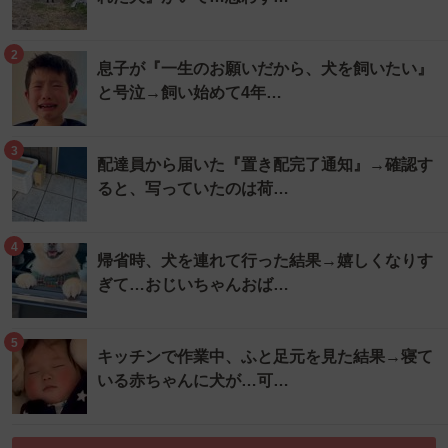
2
息子が『一生のお願いだから、犬を飼いたい』
と号泣→飼い始めて4年…
3
配達員から届いた『置き配完了通知』→確認す
ると、写っていたのは荷…
4
帰省時、犬を連れて行った結果→嬉しくなりす
ぎて…おじいちゃんおば…
5
キッチンで作業中、ふと足元を見た結果→寝て
いる赤ちゃんに犬が…可…