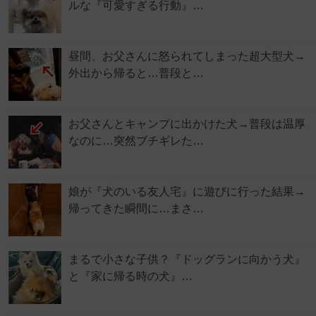
ルな『可愛すぎる行動』…
昼間、お父さんに怒られてしまった超大型犬→
外出から帰ると…普段と…
お父さんとキャンプに出かけた犬→普段は温厚
なのに…突然ブチギレた…
娘が『犬のいる友人宅』に遊びに行った結果→
帰ってきた瞬間に…まさ…
まるで小さな子供？『ドッグランに向かう犬』
と『家に帰る時の犬』…