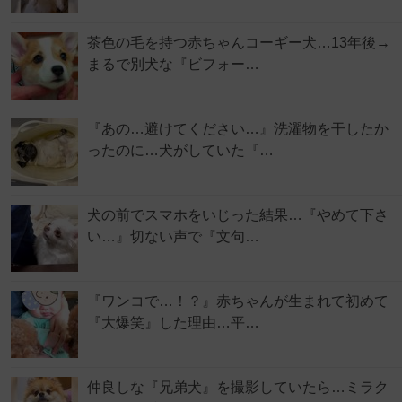
茶色の毛を持つ赤ちゃんコーギー犬…13年後→
まるで別犬な『ビフォー…
『あの…避けてください…』洗濯物を干したか
ったのに…犬がしていた『…
犬の前でスマホをいじった結果…『やめて下さ
い…』切ない声で『文句…
『ワンコで…！？』赤ちゃんが生まれて初めて
『大爆笑』した理由…平…
仲良しな『兄弟犬』を撮影していたら…ミラク