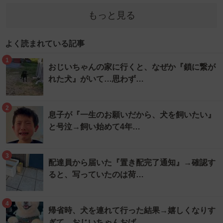
もっと見る
よく読まれている記事
1
おじいちゃんの家に行くと、なぜか『鎖に繋が
れた犬』がいて…思わず…
2
息子が『一生のお願いだから、犬を飼いたい』
と号泣→飼い始めて4年…
3
配達員から届いた『置き配完了通知』→確認す
ると、写っていたのは荷…
4
帰省時、犬を連れて行った結果→嬉しくなりす
ぎて…おじいちゃんおば…