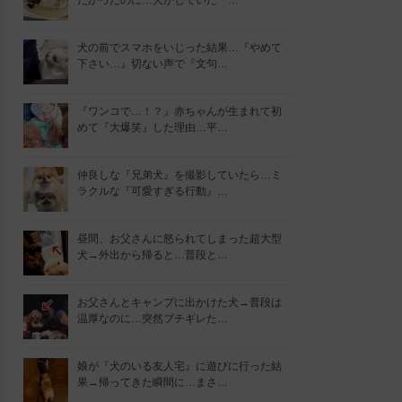
たかったのに…犬がしていた『…
犬の前でスマホをいじった結果…『やめて
下さい…』切ない声で『文句…
『ワンコで…！？』赤ちゃんが生まれて初
めて『大爆笑』した理由…平…
仲良しな『兄弟犬』を撮影していたら…ミ
ラクルな『可愛すぎる行動』…
昼間、お父さんに怒られてしまった超大型
犬→外出から帰ると…普段と…
お父さんとキャンプに出かけた犬→普段は
温厚なのに…突然ブチギレた…
娘が『犬のいる友人宅』に遊びに行った結
果→帰ってきた瞬間に…まさ…