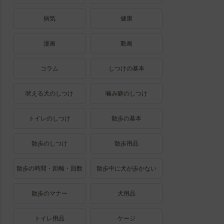
病気
健康
漫画
動画
コラム
しつけの基本
吠える犬のしつけ
噛み癖のしつけ
トイレのしつけ
散歩の基本
散歩のしつけ
散歩用品
散歩の時間・距離・回数
散歩中に犬が歩かない
散歩のマナー
犬用品
トイレ用品
ケージ