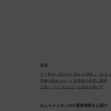
目次
犬と散歩に出かけた夫からLINE→『止ま
想像の斜め上をいく拒否柴の光景に爆笑
元気いっぱいわんぱくな柴犬の男の子
わんちゃんホンポの最新情報をお届け