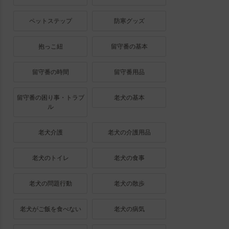
ペットステップ
防寒グッズ
抱っこ紐
留守番の基本
留守番の時間
留守番用品
留守番の困り事・トラブ
老犬の基本
ル
老犬介護
老犬の介護用品
老犬のトイレ
老犬の食事
老犬の問題行動
老犬の散歩
老犬がご飯を食べない
老犬の病気