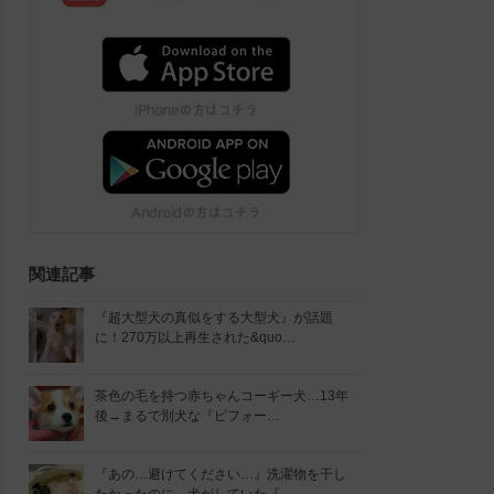
関連記事
『超大型犬の真似をする大型犬』が話題
に！270万以上再生された&quo…
茶色の毛を持つ赤ちゃんコーギー犬…13年
後→まるで別犬な『ビフォー…
『あの…避けてください…』洗濯物を干し