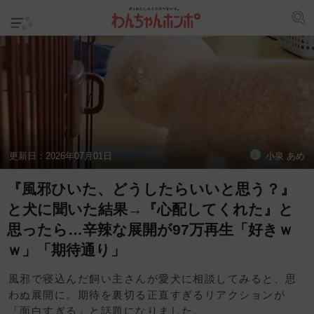
更新日：
2026年07月01日
小泉 あめ
『風邪ひいた、どうしたらいいと思う？』
と犬に聞いた結果→『心配してくれた』と
思ったら…辛辣な展開が97万再生「好きｗ
ｗ」「期待通り」
風邪で寝込んだ飼い主さんが愛犬に相談してみると、思
わぬ展開に。期待を裏切る正直すぎるリアクションが
「面白すぎる」と話題になりました。