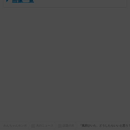
画像一覧
わんちゃんホンポ
犬のニュース
話題の犬
『風邪ひいた、どうしたらいいと思う