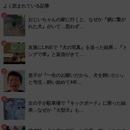
よく読まれている記事
1
おじいちゃんの家に行くと、なぜか『鎖に繋が
れた犬』がいて…思わず…
2
友達にLINEで『犬の写真』を送った結果→『ト
ングで草』と返信がきて…
3
息子が『一生のお願いだから、犬を飼いたい』
と号泣→飼い始めて4年…
4
女の子が駐車場で『キックボード』に乗った結
果→なぜか『大型犬』も…
5