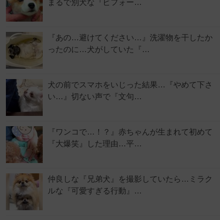
まるで別犬な『ビフォー…
『あの…避けてください…』洗濯物を干したか
ったのに…犬がしていた『…
犬の前でスマホをいじった結果…『やめて下さ
い…』切ない声で『文句…
『ワンコで…！？』赤ちゃんが生まれて初めて
『大爆笑』した理由…平…
仲良しな『兄弟犬』を撮影していたら…ミラク
ルな『可愛すぎる行動』…