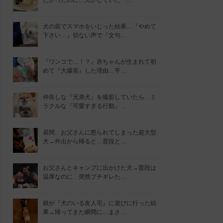
たかったのに…犬がしていた『…
犬の前でスマホをいじった結果…『やめて
下さい…』切ない声で『文句…
『ワンコで…！？』赤ちゃんが生まれて初
めて『大爆笑』した理由…平…
仲良しな『兄弟犬』を撮影していたら…ミ
ラクルな『可愛すぎる行動』…
昼間、お父さんに怒られてしまった超大型
犬→外出から帰ると…普段と…
お父さんとキャンプに出かけた犬→普段は
温厚なのに…突然ブチギレた…
娘が『犬のいる友人宅』に遊びに行った結
果→帰ってきた瞬間に…まさ…