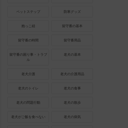
ペットステップ
防寒グッズ
抱っこ紐
留守番の基本
留守番の時間
留守番用品
留守番の困り事・トラブ
老犬の基本
ル
老犬介護
老犬の介護用品
老犬のトイレ
老犬の食事
老犬の問題行動
老犬の散歩
老犬がご飯を食べない
老犬の病気