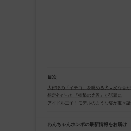
目次
大好物の『イチゴ』を眺める犬→変な音が
想定外だった『衝撃の光景』が話題に
アイドル王子！モデルのような姿が度々話
わんちゃんホンポの最新情報をお届け