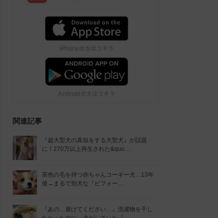
関連記事
『超大型犬の真似をする大型犬』が話題
に！270万以上再生された&quo…
茶色の毛を持つ赤ちゃんコーギー犬…13年
後→まるで別犬な『ビフォー…
『あの…避けてください…』洗濯物を干し