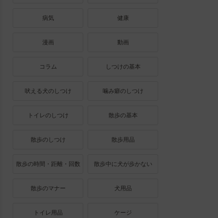
病気
健康
漫画
動画
コラム
しつけの基本
吠える犬のしつけ
噛み癖のしつけ
トイレのしつけ
散歩の基本
散歩のしつけ
散歩用品
散歩の時間・距離・回数
散歩中に犬が歩かない
散歩のマナー
犬用品
トイレ用品
ケージ